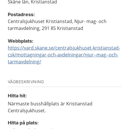
Skåne län, Kristianstad
Postadress:
Centralsjukhuset Kristianstad, Njur- mag- och
tarmavdelning, 291 85 Kristianstad
Webbplats:
https://vard.skane.se/centralsjukhuset-kristianstad-
csk/mottagningar-och-avdelningar/njur--mag--och-
tarmavdelning/
VÄGBESKRIVNING
Hitta hit:
Närmaste busshållplats är Kristianstad
Centralsjukhuset.
Hitta på plats: