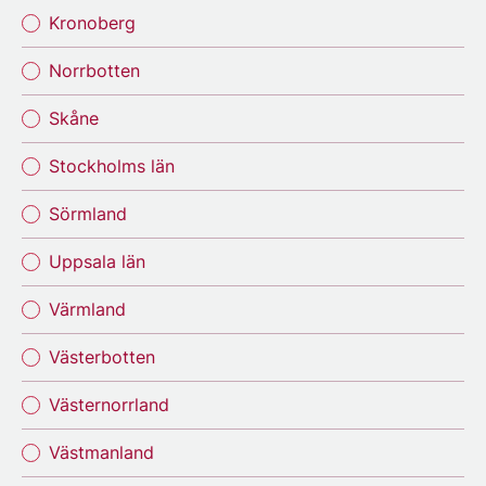
Kronoberg
Norrbotten
Skåne
Stockholms län
Sörmland
Uppsala län
Värmland
Västerbotten
Västernorrland
Västmanland