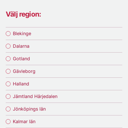
Välj region:
Blekinge
Dalarna
Gotland
Gävleborg
Halland
Jämtland Härjedalen
Jönköpings län
Kalmar län