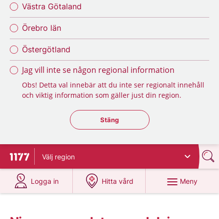
Västra Götaland
Örebro län
Östergötland
Jag vill inte se någon regional information
Obs! Detta val innebär att du inte ser regionalt innehåll
och viktig information som gäller just din region.
Stäng regionsväljaren
Stäng
Välj
region
Till startsidan för 1177
på 1177.se
på 1177.se
Meny
Logga in
Hitta vård