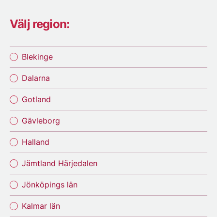
Välj region:
Blekinge
Dalarna
Gotland
Gävleborg
Halland
Jämtland Härjedalen
Jönköpings län
Kalmar län