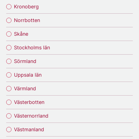
Kronoberg
Norrbotten
Skåne
Stockholms län
Sörmland
Uppsala län
Värmland
Västerbotten
Västernorrland
Västmanland