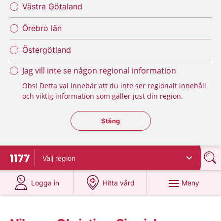
Västra Götaland
Örebro län
Östergötland
Jag vill inte se någon regional information
Obs! Detta val innebär att du inte ser regionalt innehåll
och viktig information som gäller just din region.
Stäng regionsväljaren
Stäng
Välj
region
Till startsidan för 1177
på 1177.se
på 1177.se
Meny
Logga in
Hitta vård