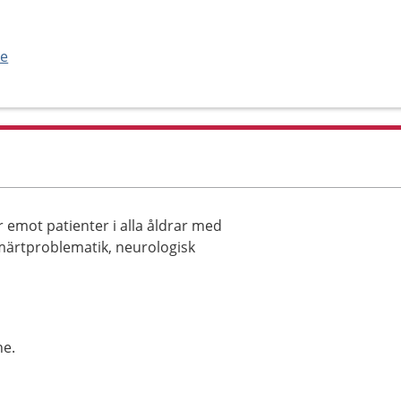
se
 emot patienter i alla åldrar med
smärtproblematik, neurologisk
ne.