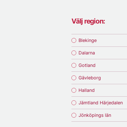
Välj region:
Blekinge
Dalarna
Gotland
Gävleborg
Halland
Jämtland Härjedalen
Jönköpings län