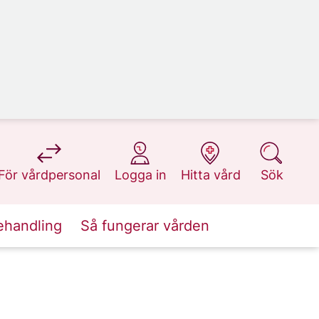
på 1177.se
på 1177.se
på 1177.se
på 1177.se
För vårdpersonal
Logga in
Hitta vård
Sök
ehandling
Så fungerar vården