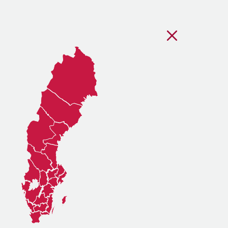
Stäng regionsvälj