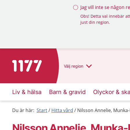
Jag vill inte se någon 
Obs! Detta val innebär att
just din region.
Till startsidan för 1177
Välj
region
Liv & hälsa
Barn & gravid
Olyckor & sk
Du är här:
Start
Hitta vård
Nilsson Annelie, Munka
Nilsson Annelie, Munka-