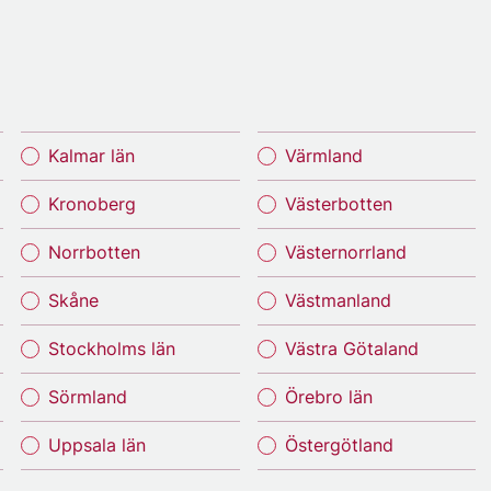
Kalmar län
Värmland
Kronoberg
Västerbotten
Norrbotten
Västernorrland
Skåne
Västmanland
Stockholms län
Västra Götaland
Sörmland
Örebro län
Uppsala län
Östergötland