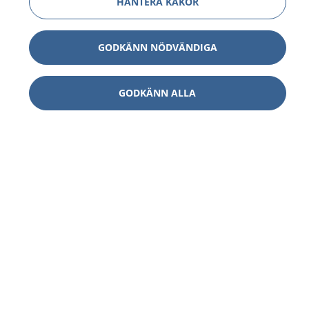
HANTERA KAKOR
GODKÄNN NÖDVÄNDIGA
GODKÄNN ALLA
1177
–
tryggt om din hälsa och vård