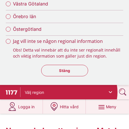
Västra Götaland
Örebro län
Östergötland
Jag vill inte se någon regional information
Obs! Detta val innebär att du inte ser regionalt innehåll
och viktig information som gäller just din region.
Stäng regionsväljaren
Stäng
Välj
region
Till startsidan för 1177
på 1177.se
på 1177.se
Meny
Logga in
Hitta vård