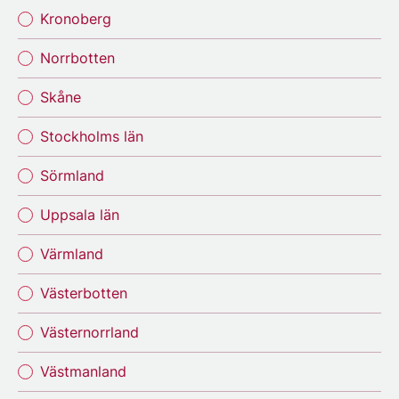
Kronoberg
Norrbotten
Skåne
Stockholms län
Sörmland
Uppsala län
Värmland
Västerbotten
Västernorrland
Västmanland