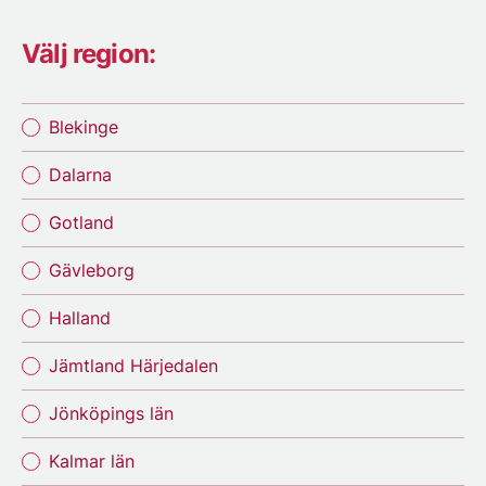
Välj region:
Blekinge
Dalarna
Gotland
Gävleborg
Halland
Jämtland Härjedalen
Jönköpings län
Kalmar län