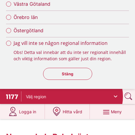
Västra Götaland
Örebro län
Östergötland
Jag vill inte se någon regional information
Obs! Detta val innebär att du inte ser regionalt innehåll
och viktig information som gäller just din region.
Stäng regionsväljaren
Stäng
Välj
region
Till startsidan för 1177
på 1177.se
på 1177.se
Meny
Logga in
Hitta vård