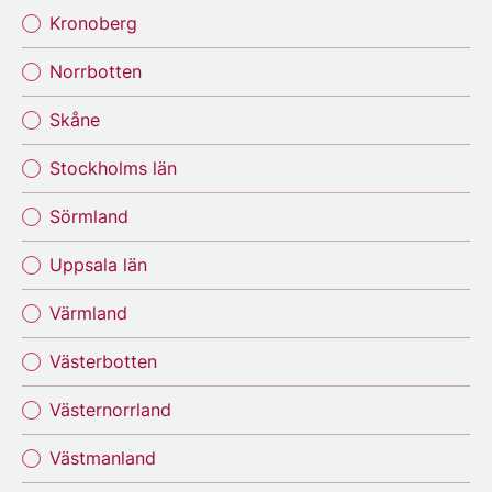
Kronoberg
Norrbotten
Skåne
Stockholms län
Sörmland
Uppsala län
Värmland
Västerbotten
Västernorrland
Västmanland