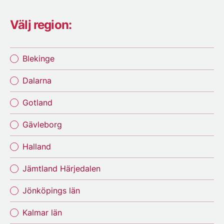
Välj region:
Blekinge
Dalarna
Gotland
Gävleborg
Halland
Jämtland Härjedalen
Jönköpings län
Kalmar län