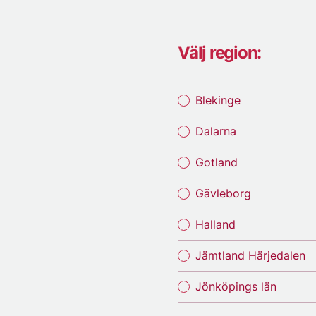
Välj region:
Blekinge
Dalarna
Gotland
Gävleborg
Halland
Jämtland Härjedalen
Jönköpings län