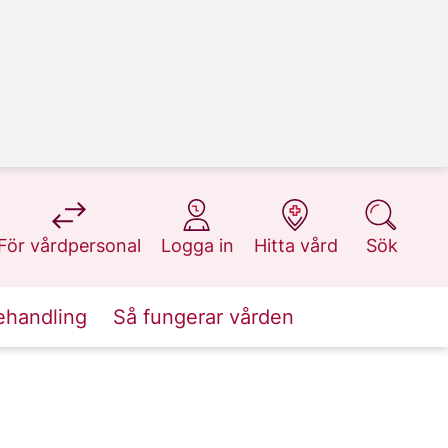
på 1177.se
på 1177.se
på 1177.se
på 1177.se
För vårdpersonal
Logga in
Hitta vård
Sök
ehandling
Så fungerar vården