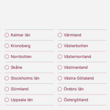
Kalmar län
Värmland
Kronoberg
Västerbotten
Norrbotten
Västernorrland
Skåne
Västmanland
Stockholms län
Västra Götaland
Sörmland
Örebro län
Uppsala län
Östergötland