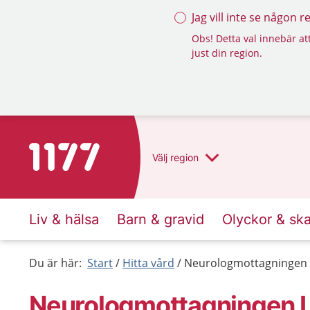
Jag vill inte se någon 
Obs! Detta val innebär att
just din region.
Till startsidan för 1177
Välj
region
Liv & hälsa
Barn & gravid
Olyckor & sk
Du är här:
Start
Hitta vård
Neurologmottagningen 
Neurologmottagningen 