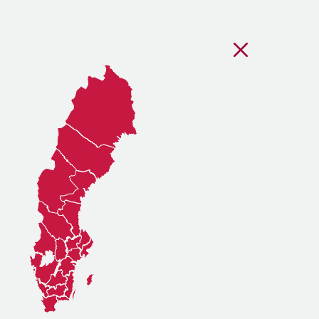
Stäng regionsvälj