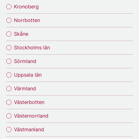
Kronoberg
Norrbotten
Skåne
Stockholms län
Sörmland
Uppsala län
Värmland
Västerbotten
Västernorrland
Västmanland