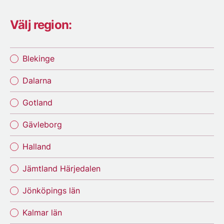
Välj region:
Blekinge
Dalarna
Gotland
Gävleborg
Halland
Jämtland Härjedalen
Jönköpings län
Kalmar län