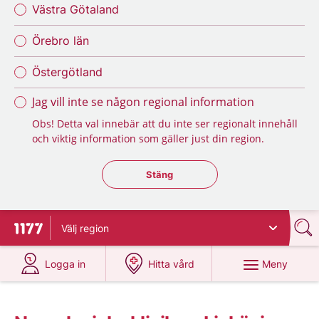
Västra Götaland
Örebro län
Östergötland
Jag vill inte se någon regional information
Obs! Detta val innebär att du inte ser regionalt innehåll
och viktig information som gäller just din region.
Stäng regionsväljaren
Stäng
Välj
region
Till startsidan för 1177
på 1177.se
på 1177.se
Meny
Logga in
Hitta vård