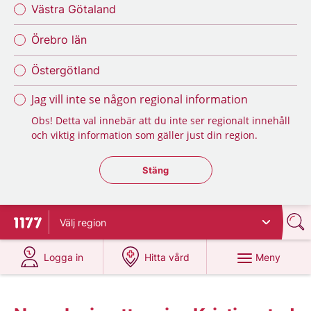
Västra Götaland
Örebro län
Östergötland
Jag vill inte se någon regional information
Obs! Detta val innebär att du inte ser regionalt innehåll
och viktig information som gäller just din region.
Stäng regionsväljaren
Stäng
Välj
region
Till startsidan för 1177
på 1177.se
på 1177.se
Meny
Logga in
Hitta vård