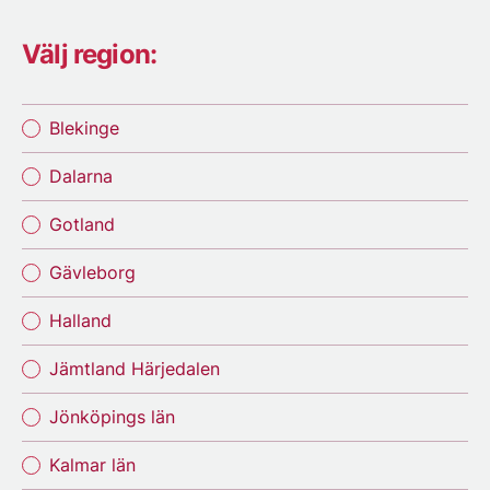
Välj region:
Blekinge
Dalarna
Gotland
Gävleborg
Halland
Jämtland Härjedalen
Jönköpings län
Kalmar län