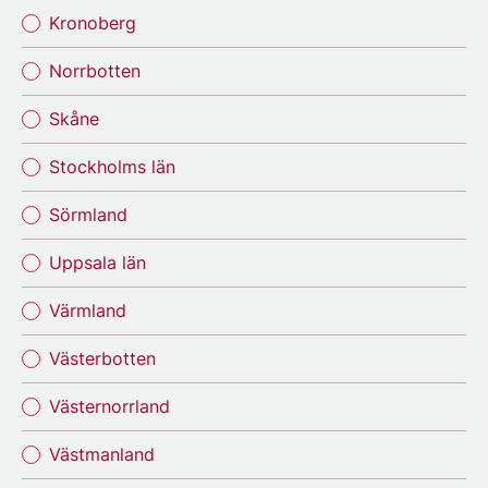
Kronoberg
Norrbotten
Skåne
Stockholms län
Sörmland
Uppsala län
Värmland
Västerbotten
Västernorrland
Västmanland