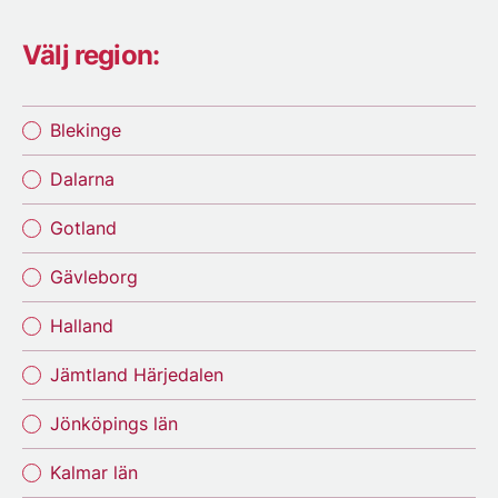
Välj region:
Blekinge
Dalarna
Gotland
Gävleborg
Halland
Jämtland Härjedalen
Jönköpings län
Kalmar län