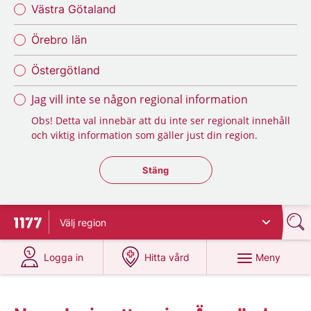
Västra Götaland
Örebro län
Östergötland
Jag vill inte se någon regional information
Obs! Detta val innebär att du inte ser regionalt innehåll
och viktig information som gäller just din region.
Stäng regionsväljaren
Stäng
Välj
region
Till startsidan för 1177
på 1177.se
på 1177.se
Meny
Logga in
Hitta vård