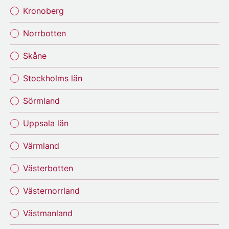
Kronoberg
Norrbotten
Skåne
Stockholms län
Sörmland
Uppsala län
Värmland
Västerbotten
Västernorrland
Västmanland