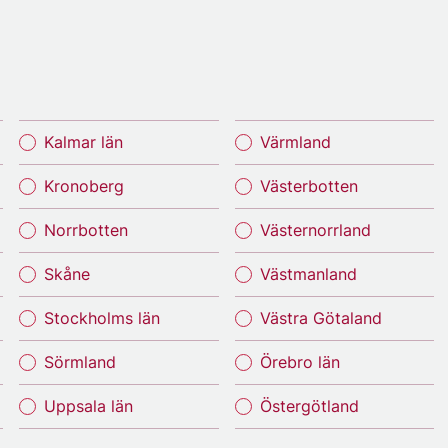
Kalmar län
Värmland
Kronoberg
Västerbotten
Norrbotten
Västernorrland
Skåne
Västmanland
Stockholms län
Västra Götaland
Sörmland
Örebro län
Uppsala län
Östergötland