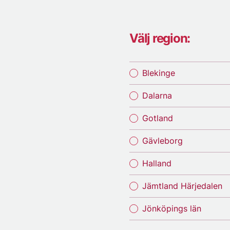
Välj region:
Blekinge
Dalarna
Gotland
Gävleborg
Halland
Jämtland Härjedalen
Jönköpings län