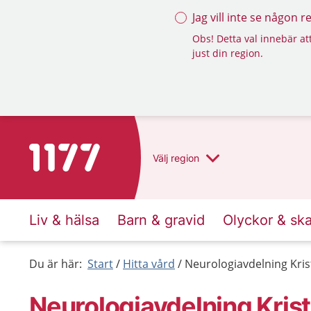
Jag vill inte se någon 
Obs! Detta val innebär att
just din region.
Till startsidan för 1177
Välj
region
Liv & hälsa
Barn & gravid
Olyckor & sk
Du är här:
Start
Hitta vård
Neurologiavdelning Kris
Neurologiavdelning Kris