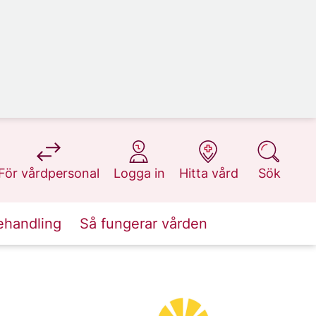
på 1177.se
på 1177.se
på 1177.se
på 1177.se
För vårdpersonal
Logga in
Hitta vård
Sök
ehandling
Så fungerar vården