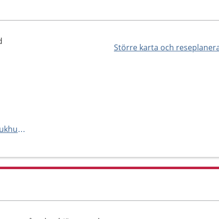
d
Större karta och reseplaner
https://vard.skane.se/centralsjukhuset-kristianstad-csk/mottagningar-och-avdelningar/neurologiavdelning/