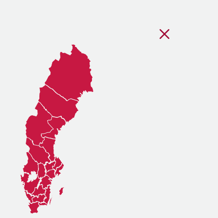
Stäng regionsvälj