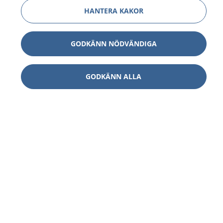
HANTERA KAKOR
GODKÄNN NÖDVÄNDIGA
GODKÄNN ALLA
1177
–
tryggt om din hälsa och vård
På 1177.se får du råd om hälsa och information om
sjukdomar och vilka mottagningar du kan kontakta.
Logga in för att läsa din journal och göra dina