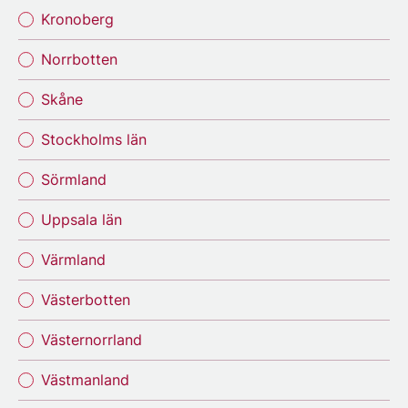
Kronoberg
Norrbotten
Skåne
Stockholms län
Sörmland
Uppsala län
Värmland
Västerbotten
Västernorrland
Västmanland