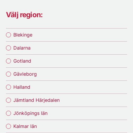
Välj region:
Blekinge
Dalarna
Gotland
Gävleborg
Halland
Jämtland Härjedalen
Jönköpings län
Kalmar län