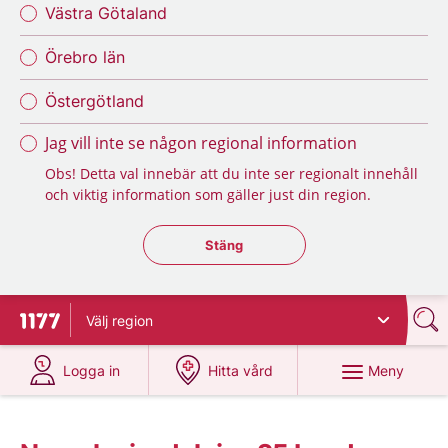
Västra Götaland
Örebro län
Östergötland
Jag vill inte se någon regional information
Obs! Detta val innebär att du inte ser regionalt innehåll
och viktig information som gäller just din region.
Stäng regionsväljaren
Stäng
Välj
region
Till startsidan för 1177
på 1177.se
på 1177.se
Meny
Logga in
Hitta vård