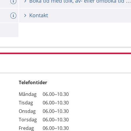
Boka tid med tolk, av- eller omboka tid med tolk
Kontakt
Telefontider
Öppettider
Kommentarer
Måndag
06.00–10.30
Dag
Tisdag
06.00–10.30
Onsdag
06.00–10.30
Torsdag
06.00–10.30
Fredag
06.00–10.30