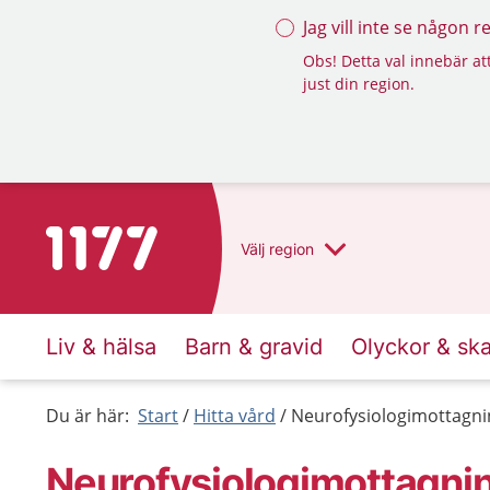
Jag vill inte se någon 
Obs! Detta val innebär att
just din region.
Till startsidan för 1177
Välj
region
Liv & hälsa
Barn & gravid
Olyckor & sk
Du är här:
Start
Hitta vård
Neurofysiologimottagni
Neurofysiologimottagnin