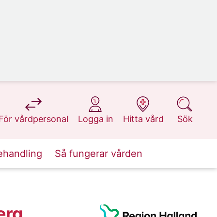
på 1177.se
på 1177.se
på 1177.se
på 1177.se
För vårdpersonal
Logga in
Hitta vård
Sök
ehandling
Så fungerar vården
erg