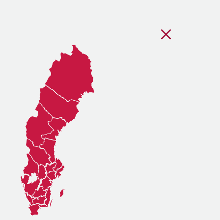
Stäng regionsvälj