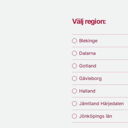
Välj region:
Blekinge
Dalarna
Gotland
Gävleborg
Halland
Jämtland Härjedalen
Jönköpings län