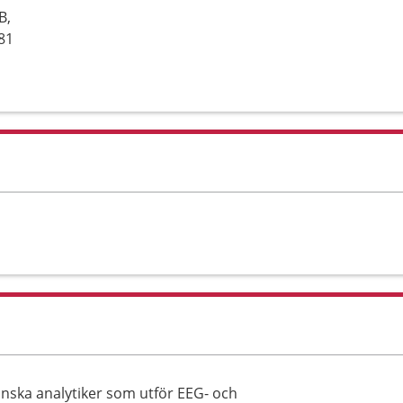
B,
81
nska analytiker som utför EEG- och