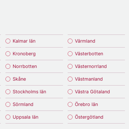
Kalmar län
Värmland
Kronoberg
Västerbotten
Norrbotten
Västernorrland
Skåne
Västmanland
Stockholms län
Västra Götaland
Sörmland
Örebro län
Uppsala län
Östergötland