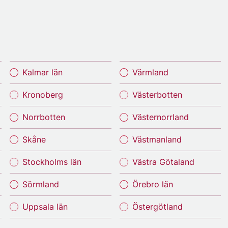
Kalmar län
Värmland
Kronoberg
Västerbotten
Norrbotten
Västernorrland
Skåne
Västmanland
Stockholms län
Västra Götaland
Sörmland
Örebro län
Uppsala län
Östergötland