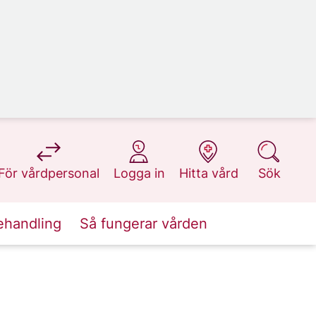
på 1177.se
på 1177.se
på 1177.se
på 1177.se
För vårdpersonal
Logga in
Hitta vård
Sök
ehandling
Så fungerar vården