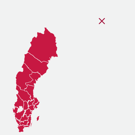
Stäng regionsvälj