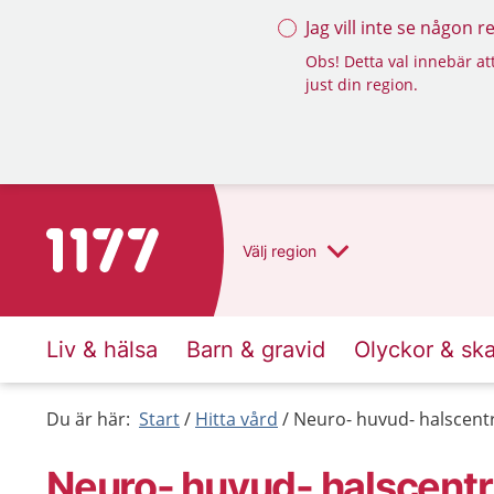
Jag vill inte se någon 
Obs! Detta val innebär att
just din region.
Till startsidan för 1177
Välj
region
Liv & hälsa
Barn & gravid
Olyckor & sk
Du är här:
Start
Hitta vård
Neuro- huvud- halscent
Neuro- huvud- halscent