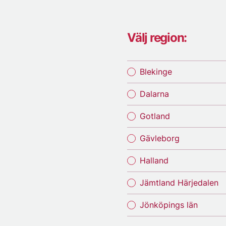
Välj region:
Blekinge
Dalarna
Gotland
Gävleborg
Halland
Jämtland Härjedalen
Jönköpings län