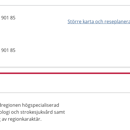
 901 85
Större karta och reseplaner
 901 85
dregionen högspecialiserad
iologi och strokesjukvård samt
g av regionkaraktär.