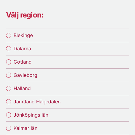
Välj region:
Blekinge
Dalarna
Gotland
Gävleborg
Halland
Jämtland Härjedalen
Jönköpings län
Kalmar län