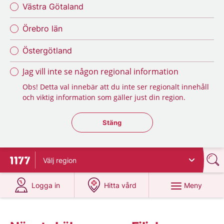
Västra Götaland
Örebro län
Östergötland
Jag vill inte se någon regional information
Obs! Detta val innebär att du inte ser regionalt innehåll
och viktig information som gäller just din region.
Stäng regionsväljaren
Stäng
Välj
region
Till startsidan för 1177
på 1177.se
på 1177.se
Meny
Logga in
Hitta vård