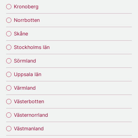
Kronoberg
Norrbotten
Skåne
Stockholms län
Sörmland
Uppsala län
Värmland
Västerbotten
Västernorrland
Västmanland