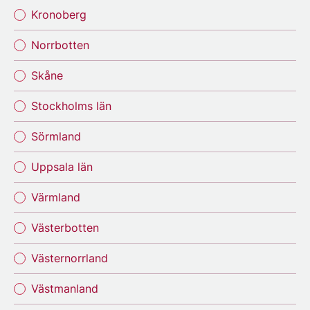
Kronoberg
Norrbotten
Skåne
Stockholms län
Sörmland
Uppsala län
Värmland
Västerbotten
Västernorrland
Västmanland