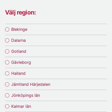
Välj region:
Blekinge
Dalarna
Gotland
Gävleborg
Halland
Jämtland Härjedalen
Jönköpings län
Kalmar län