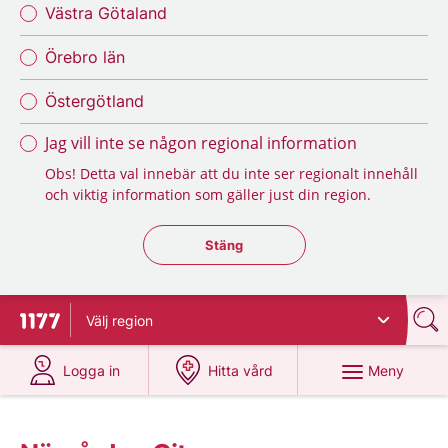
Västra Götaland
Örebro län
Östergötland
Jag vill inte se någon regional information
Obs! Detta val innebär att du inte ser regionalt innehåll
och viktig information som gäller just din region.
Stäng regionsväljaren
Stäng
Välj
region
Till startsidan för 1177
på 1177.se
på 1177.se
Meny
Logga in
Hitta vård