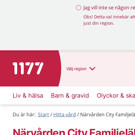
Jag vill inte se någon 
Obs! Detta val innebär att
just din region.
Till startsidan för 1177
Välj
region
Liv & hälsa
Barn & gravid
Olyckor & sk
Du är här:
Start
Hitta vård
Närvården City Familjel
Närvården City Familjel