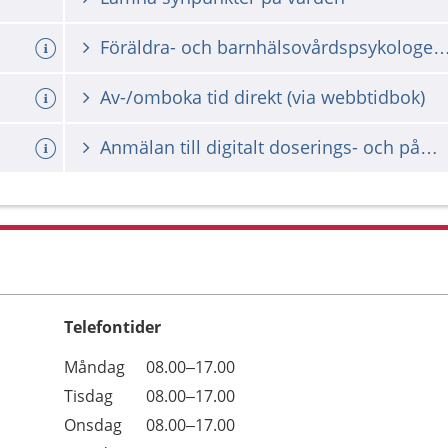
Föräldra- och barnhälsovårdspsyko
Av-/omboka tid direkt (via webbtidbok)
Anmälan till digitalt doserings- och påminnelsebrev för din Waranbehandling
Telefontider
Öppettider
Kommentarer
Måndag
08.00–17.00
Dag
Tisdag
08.00–17.00
Onsdag
08.00–17.00