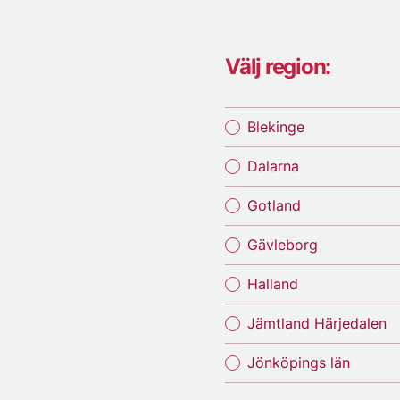
Välj region:
Blekinge
Dalarna
Gotland
Gävleborg
Halland
Jämtland Härjedalen
Jönköpings län