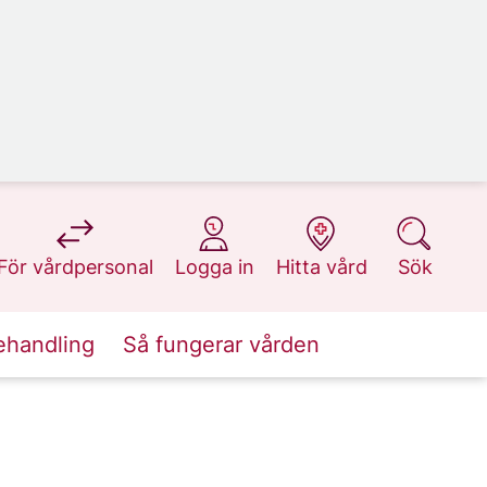
på 1177.se
på 1177.se
på 1177.se
på 1177.se
För vårdpersonal
Logga in
Hitta vård
Sök
ehandling
Så fungerar vården