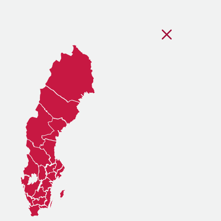
Stäng regionsvälj