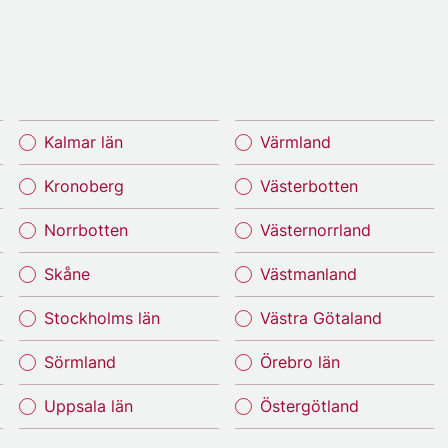
Kalmar län
Värmland
Kronoberg
Västerbotten
Norrbotten
Västernorrland
Skåne
Västmanland
Stockholms län
Västra Götaland
Sörmland
Örebro län
Uppsala län
Östergötland