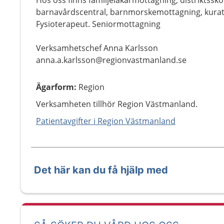
Hos oss finns familjeläkarmottagning, distriktssk
barnavårdscentral, barnmorskemottagning, kurat
Fysioterapeut. Seniormottagning
Verksamhetschef Anna Karlsson
anna.a.karlsson@regionvastmanland.se
Ägarform
:
Region
Verksamheten tillhör Region Västmanland.
Patientavgifter i Region Västmanland
Det här kan du få hjälp med