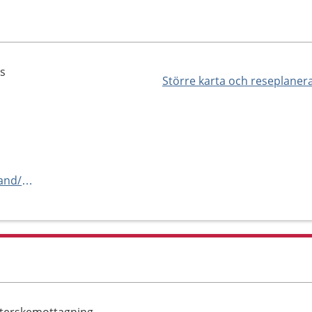
s
Större karta och reseplaner
https://www.1177.se/vastmanland/city-vardcentral