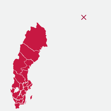
Stäng regionsvälj