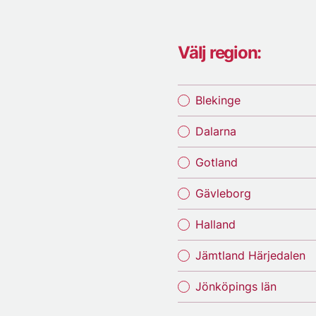
Välj region:
Blekinge
Dalarna
Gotland
Gävleborg
Halland
Jämtland Härjedalen
Jönköpings län