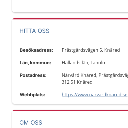
HITTA OSS
Prästgårdsvägen 5, Knäred
Besöksadress:
Hallands län, Laholm
Län, kommun:
Närvård Knäred, Prästgårdsvä
Postadress:
312 51 Knäred
https://www.narvardknared.se
Webbplats:
OM OSS