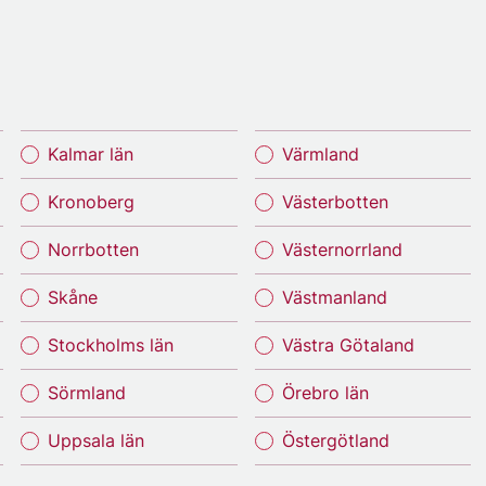
Kalmar län
Värmland
Kronoberg
Västerbotten
Norrbotten
Västernorrland
Skåne
Västmanland
Stockholms län
Västra Götaland
Sörmland
Örebro län
Uppsala län
Östergötland