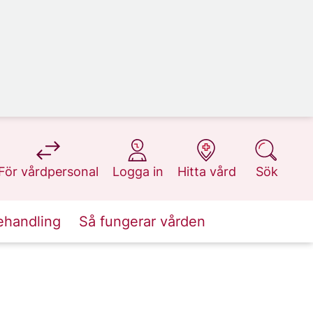
på 1177.se
på 1177.se
på 1177.se
på 1177.se
För vårdpersonal
Logga in
Hitta vård
Sök
ehandling
Så fungerar vården