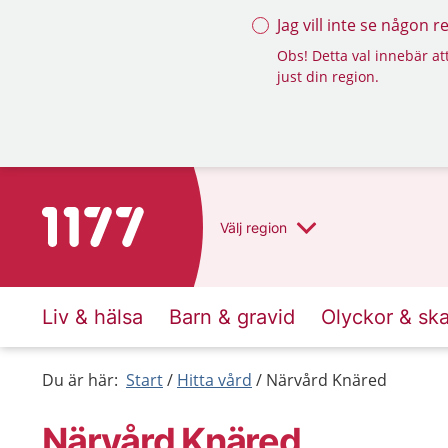
Jag vill inte se någon 
Obs! Detta val innebär att
just din region.
Till startsidan för 1177
Välj
region
Liv & hälsa
Barn & gravid
Olyckor & sk
Du är här:
Start
Hitta vård
Närvård Knäred
Närvård Knäred