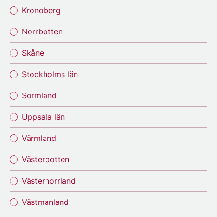
Kronoberg
Norrbotten
Skåne
Stockholms län
Sörmland
Uppsala län
Värmland
Västerbotten
Västernorrland
Västmanland