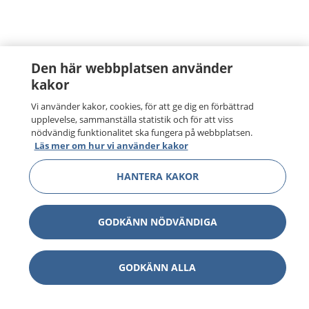
Den här webbplatsen använder
kakor
Vi använder kakor, cookies, för att ge dig en förbättrad
upplevelse, sammanställa statistik och för att viss
nödvändig funktionalitet ska fungera på webbplatsen.
Läs mer om hur vi använder kakor
HANTERA KAKOR
GODKÄNN NÖDVÄNDIGA
1177
–
tryggt om din hälsa och vård
GODKÄNN ALLA
På 1177.se får du råd om hälsa och information om
sjukdomar och vilka mottagningar du kan kontakta.