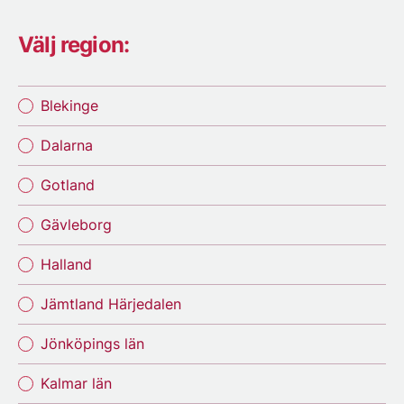
Välj region:
Blekinge
Dalarna
Gotland
Gävleborg
Halland
Jämtland Härjedalen
Jönköpings län
Kalmar län