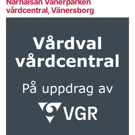
Närhälsan Vänerparken
vårdcentral, Vänersborg