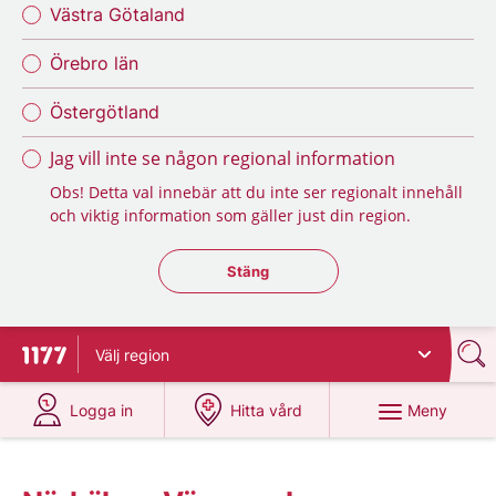
Västra Götaland
Örebro län
Östergötland
Jag vill inte se någon regional information
Obs! Detta val innebär att du inte ser regionalt innehåll
och viktig information som gäller just din region.
Stäng regionsväljaren
Stäng
Välj
region
Till startsidan för 1177
på 1177.se
på 1177.se
Meny
Logga in
Hitta vård