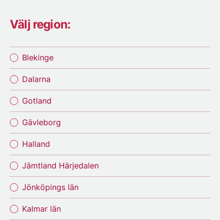
Välj region:
Blekinge
Dalarna
Gotland
Gävleborg
Halland
Jämtland Härjedalen
Jönköpings län
Kalmar län