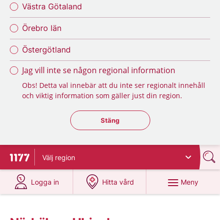
Västra Götaland
Örebro län
Östergötland
Jag vill inte se någon regional information
Obs! Detta val innebär att du inte ser regionalt innehåll
och viktig information som gäller just din region.
Stäng regionsväljaren
Stäng
Välj
region
Till startsidan för 1177
på 1177.se
på 1177.se
Meny
Logga in
Hitta vård