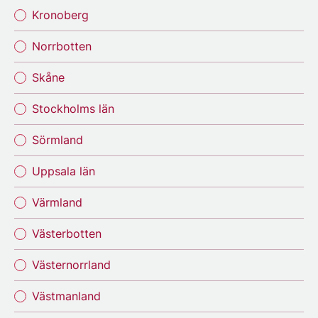
Kronoberg
Norrbotten
Skåne
Stockholms län
Sörmland
Uppsala län
Värmland
Västerbotten
Västernorrland
Västmanland