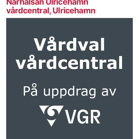
Närhälsan Ulricehamn
vårdcentral, Ulricehamn