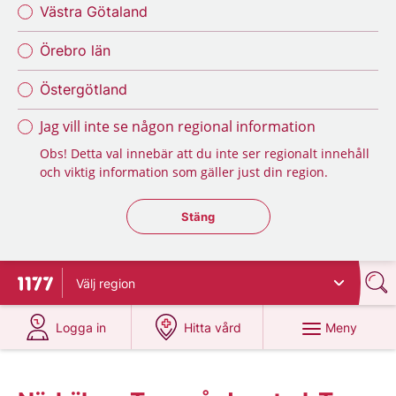
Västra Götaland
Örebro län
Östergötland
Jag vill inte se någon regional information
Obs! Detta val innebär att du inte ser regionalt innehåll
och viktig information som gäller just din region.
Stäng regionsväljaren
Stäng
Välj
region
Till startsidan för 1177
på 1177.se
på 1177.se
Meny
Logga in
Hitta vård