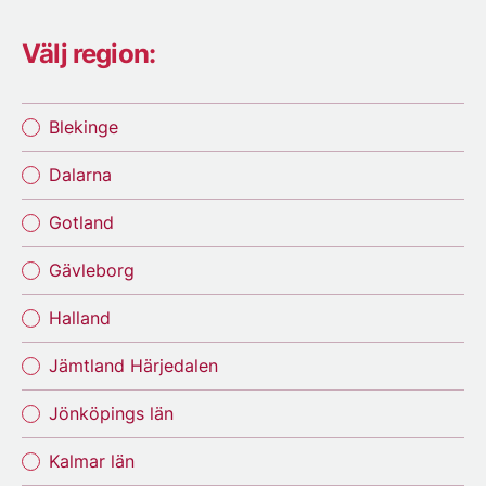
Välj region:
Blekinge
Dalarna
Gotland
Gävleborg
Halland
Jämtland Härjedalen
Jönköpings län
Kalmar län