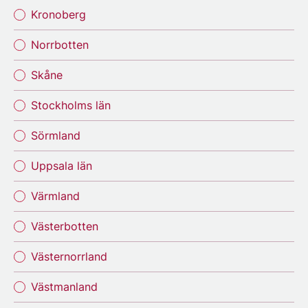
Kronoberg
Norrbotten
Skåne
Stockholms län
Sörmland
Uppsala län
Värmland
Västerbotten
Västernorrland
Västmanland