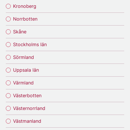
Kronoberg
Norrbotten
Skåne
Stockholms län
Sörmland
Uppsala län
Värmland
Västerbotten
Västernorrland
Västmanland