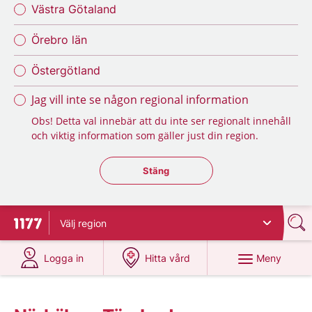
Västra Götaland
Örebro län
Östergötland
Jag vill inte se någon regional information
Obs! Detta val innebär att du inte ser regionalt innehåll
och viktig information som gäller just din region.
Stäng regionsväljaren
Stäng
Välj
region
Till startsidan för 1177
på 1177.se
på 1177.se
Meny
Logga in
Hitta vård