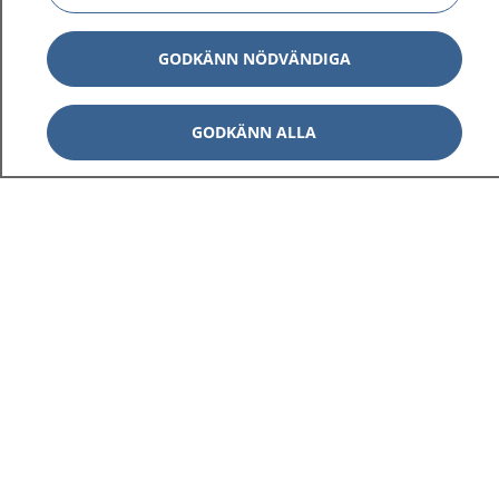
GODKÄNN NÖDVÄNDIGA
GODKÄNN ALLA
1177
–
tryggt om din hälsa och vård
På 1177.se får du råd om hälsa och information om
sjukdomar och vilka mottagningar du kan kontakta.
Logga in för att läsa din journal och göra dina
vårdärenden. Ring telefonnummer 1177 för