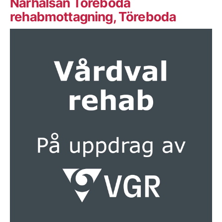
Närhälsan Töreboda
rehabmottagning, Töreboda