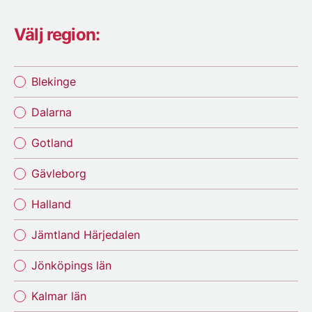
Välj region:
Blekinge
Dalarna
Gotland
Gävleborg
Halland
Jämtland Härjedalen
Jönköpings län
Kalmar län