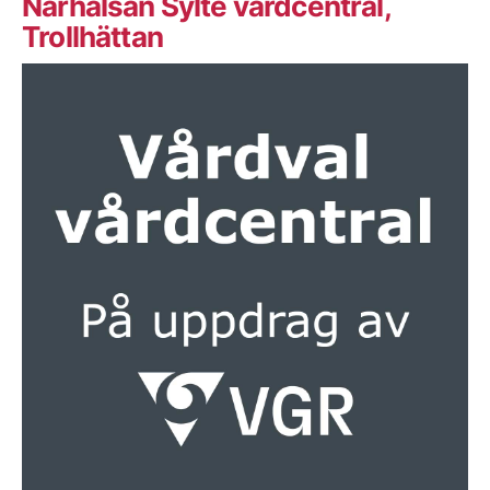
Närhälsan Sylte vårdcentral,
Trollhättan