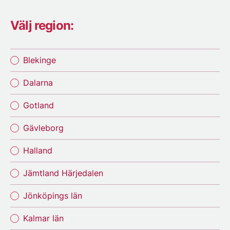
Välj region:
Blekinge
Dalarna
Gotland
Gävleborg
Halland
Jämtland Härjedalen
Jönköpings län
Kalmar län