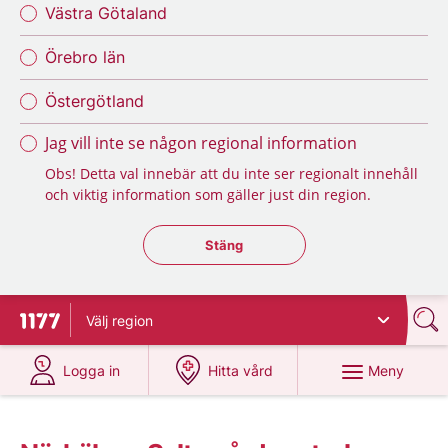
Västra Götaland
Örebro län
Östergötland
Jag vill inte se någon regional information
Obs! Detta val innebär att du inte ser regionalt innehåll
och viktig information som gäller just din region.
Stäng regionsväljaren
Stäng
Välj
region
Till startsidan för 1177
på 1177.se
på 1177.se
Meny
Logga in
Hitta vård