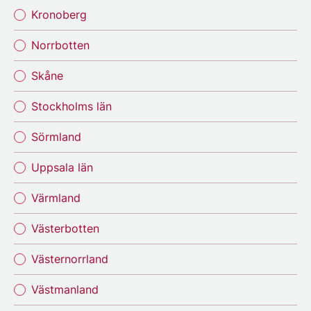
Kronoberg
Norrbotten
Skåne
Stockholms län
Sörmland
Uppsala län
Värmland
Västerbotten
Västernorrland
Västmanland