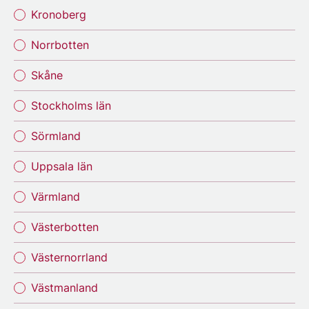
Kronoberg
Norrbotten
Skåne
Stockholms län
Sörmland
Uppsala län
Värmland
Västerbotten
Västernorrland
Västmanland