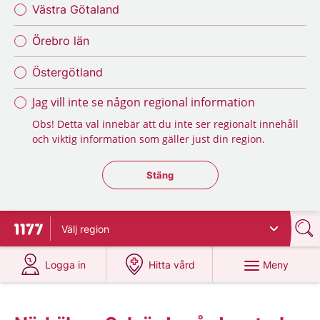
Västra Götaland
Örebro län
Östergötland
Jag vill inte se någon regional information
Obs! Detta val innebär att du inte ser regionalt innehåll
och viktig information som gäller just din region.
Stäng regionsväljaren
Stäng
Välj
region
Till startsidan för 1177
på 1177.se
på 1177.se
Meny
Logga in
Hitta vård