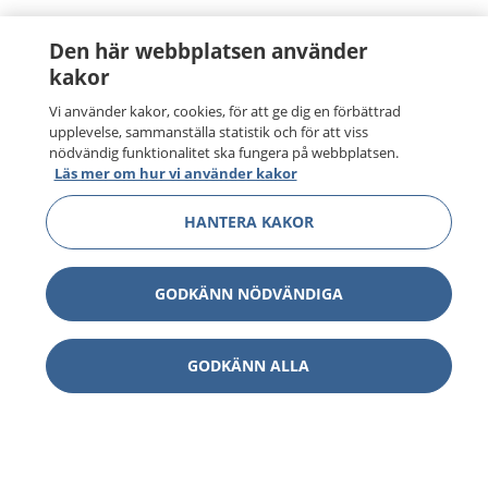
Den här webbplatsen använder
kakor
Vi använder kakor, cookies, för att ge dig en förbättrad
upplevelse, sammanställa statistik och för att viss
nödvändig funktionalitet ska fungera på webbplatsen.
Läs mer om hur vi använder kakor
HANTERA KAKOR
1177
–
tryggt om din hälsa och vård
GODKÄNN NÖDVÄNDIGA
På 1177.se får du råd om hälsa och information om
sjukdomar och vilka mottagningar du kan kontakta.
Logga in för att läsa din journal och göra dina
GODKÄNN ALLA
vårdärenden. Ring telefonnummer 1177 för
sjukvårdsrådgivning dygnet runt.
1177 ger dig råd när du vill må bättre.