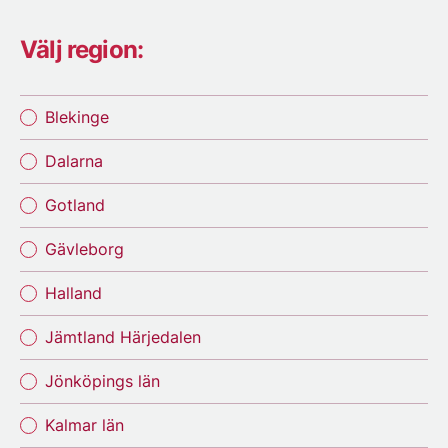
Välj region:
Blekinge
Dalarna
Gotland
Gävleborg
Halland
Jämtland Härjedalen
Jönköpings län
Kalmar län