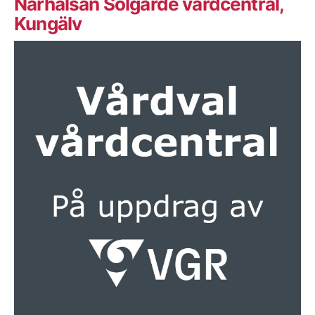
Närhälsan Solgärde vårdcentral,
Kungälv