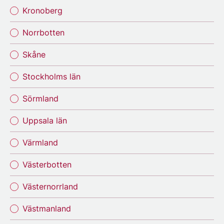
Kronoberg
Norrbotten
Skåne
Stockholms län
Sörmland
Uppsala län
Värmland
Västerbotten
Västernorrland
Västmanland