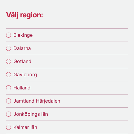
Välj region:
Blekinge
Dalarna
Gotland
Gävleborg
Halland
Jämtland Härjedalen
Jönköpings län
Kalmar län