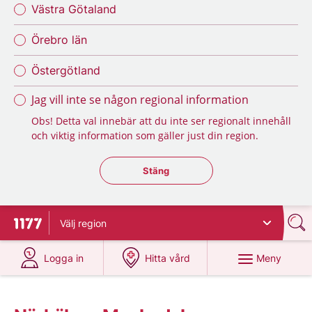
Västra Götaland
Örebro län
Östergötland
Jag vill inte se någon regional information
Obs! Detta val innebär att du inte ser regionalt innehåll
och viktig information som gäller just din region.
Stäng regionsväljaren
Stäng
Välj
region
Till startsidan för 1177
på 1177.se
på 1177.se
Meny
Logga in
Hitta vård