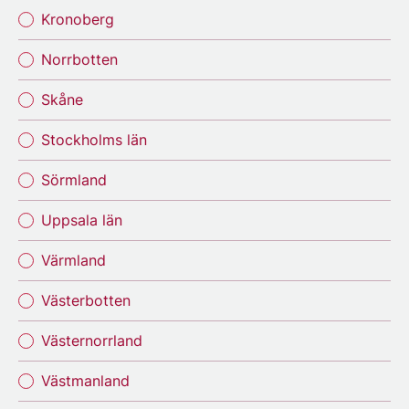
Kronoberg
Norrbotten
Skåne
Stockholms län
Sörmland
Uppsala län
Värmland
Västerbotten
Västernorrland
Västmanland