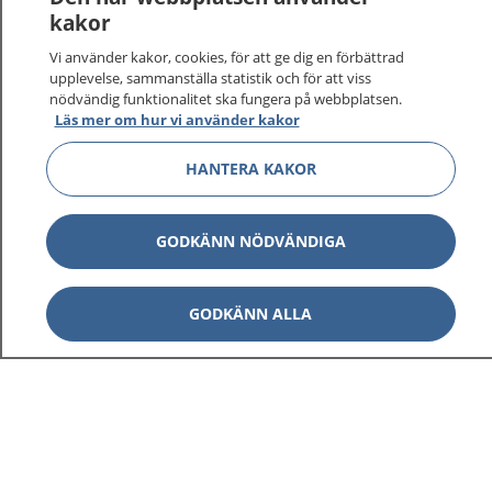
kakor
Vi använder kakor, cookies, för att ge dig en förbättrad
upplevelse, sammanställa statistik och för att viss
nödvändig funktionalitet ska fungera på webbplatsen.
Läs mer om hur vi använder kakor
HANTERA KAKOR
1177
–
tryggt om din hälsa och vård
GODKÄNN NÖDVÄNDIGA
På 1177.se får du råd om hälsa och information om
sjukdomar och vilka mottagningar du kan kontakta.
Logga in för att läsa din journal och göra dina
GODKÄNN ALLA
vårdärenden. Ring telefonnummer 1177 för
sjukvårdsrådgivning dygnet runt.
1177 ger dig råd när du vill må bättre.