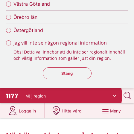
Västra Götaland
Örebro län
Östergötland
Jag vill inte se någon regional information
Obs! Detta val innebär att du inte ser regionalt innehåll
och viktig information som gäller just din region.
Stäng regionsväljaren
Stäng
Välj
region
Till startsidan för 1177
på 1177.se
på 1177.se
Meny
Logga in
Hitta vård