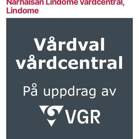
Närhälsan Lindome vårdcentral,
Lindome