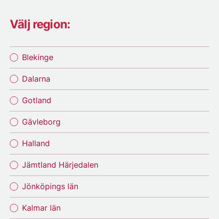
Välj region:
Blekinge
Dalarna
Gotland
Gävleborg
Halland
Jämtland Härjedalen
Jönköpings län
Kalmar län