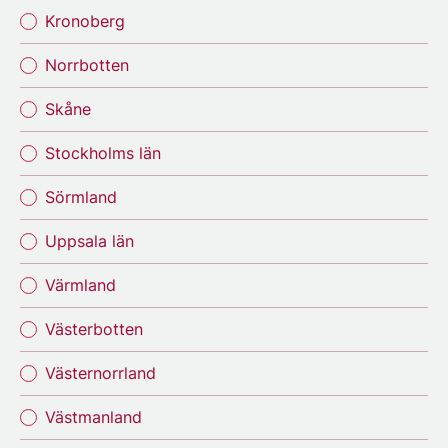
Kronoberg
Norrbotten
Skåne
Stockholms län
Sörmland
Uppsala län
Värmland
Västerbotten
Västernorrland
Västmanland