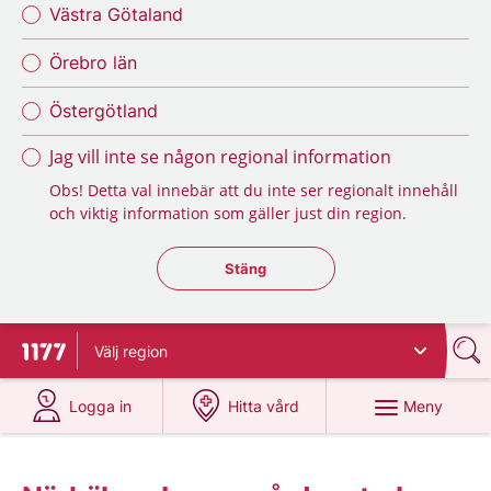
Västra Götaland
Örebro län
Östergötland
Jag vill inte se någon regional information
Obs! Detta val innebär att du inte ser regionalt innehåll
och viktig information som gäller just din region.
Stäng regionsväljaren
Stäng
Välj
region
Till startsidan för 1177
på 1177.se
på 1177.se
Meny
Logga in
Hitta vård