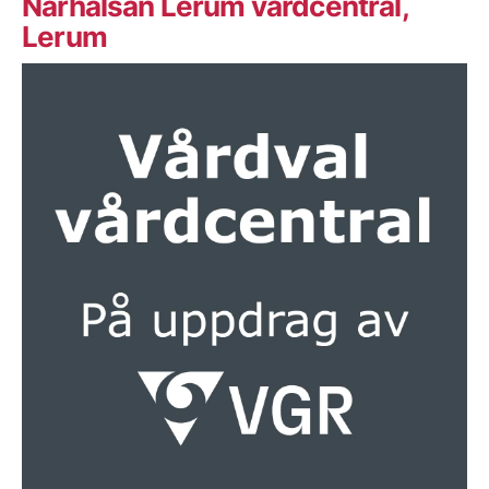
Närhälsan Lerum vårdcentral,
Lerum