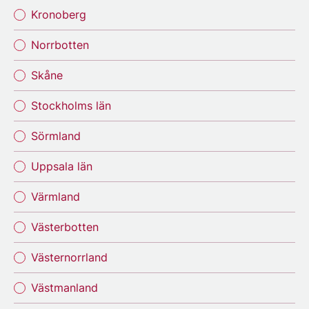
Kronoberg
Norrbotten
Skåne
Stockholms län
Sörmland
Uppsala län
Värmland
Västerbotten
Västernorrland
Västmanland