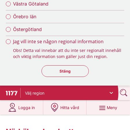
Västra Götaland
Örebro län
Östergötland
Jag vill inte se någon regional information
Obs! Detta val innebär att du inte ser regionalt innehåll
och viktig information som gäller just din region.
Stäng regionsväljaren
Stäng
Välj
region
Till startsidan för 1177
på 1177.se
på 1177.se
Meny
Logga in
Hitta vård