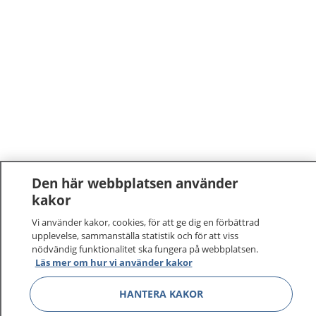
Den här webbplatsen använder
kakor
Vi använder kakor, cookies, för att ge dig en förbättrad
upplevelse, sammanställa statistik och för att viss
nödvändig funktionalitet ska fungera på webbplatsen.
Läs mer om hur vi använder kakor
1177
–
tryggt om din hälsa och vård
HANTERA KAKOR
På 1177.se får du råd om hälsa och information om