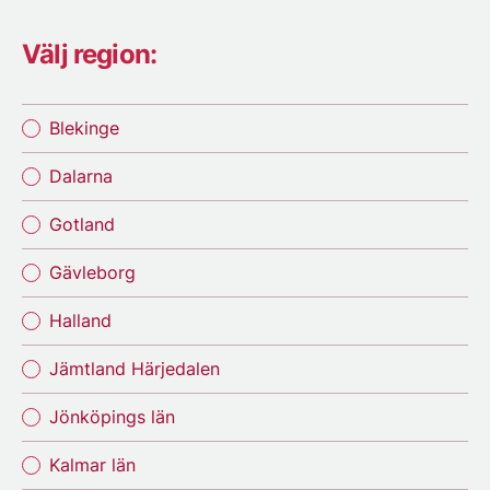
Välj region:
Blekinge
Dalarna
Gotland
Gävleborg
Halland
Jämtland Härjedalen
Jönköpings län
Kalmar län