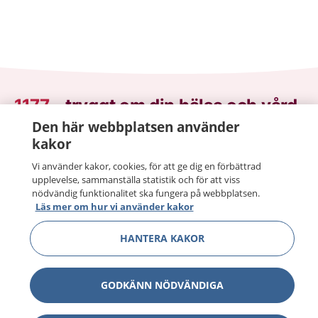
1177
–
tryggt om din hälsa och vård
Den här webbplatsen använder
På 1177.se får du råd om hälsa och information om
kakor
sjukdomar och vilka mottagningar du kan kontakta.
Vi använder kakor, cookies, för att ge dig en förbättrad
Logga in för att läsa din journal och göra dina
upplevelse, sammanställa statistik och för att viss
vårdärenden. Ring telefonnummer 1177 för
nödvändig funktionalitet ska fungera på webbplatsen.
sjukvårdsrådgivning dygnet runt.
Läs mer om hur vi använder kakor
1177 ger dig råd när du vill må bättre.
HANTERA KAKOR
GODKÄNN NÖDVÄNDIGA
Visa inn