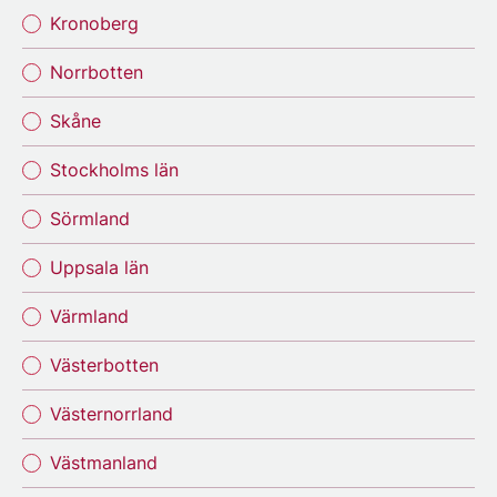
Kronoberg
Norrbotten
Skåne
Stockholms län
Sörmland
Uppsala län
Värmland
Västerbotten
Västernorrland
Västmanland