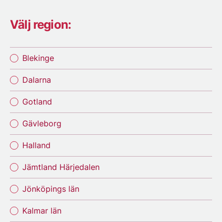
Välj region:
Blekinge
Dalarna
Gotland
Gävleborg
Halland
Jämtland Härjedalen
Jönköpings län
Kalmar län