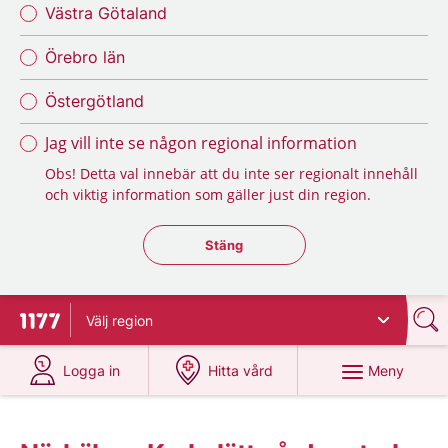
Västra Götaland
Örebro län
Östergötland
Jag vill inte se någon regional information
Obs! Detta val innebär att du inte ser regionalt innehåll
och viktig information som gäller just din region.
Stäng regionsväljaren
Stäng
Välj
region
Till startsidan för 1177
på 1177.se
på 1177.se
Meny
Logga in
Hitta vård