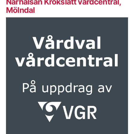
Närhälsan Krokslätt vårdcentral,
Mölndal