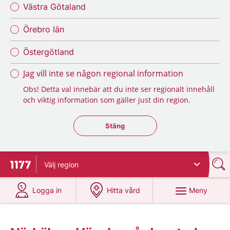
Västra Götaland
Örebro län
Östergötland
Jag vill inte se någon regional information
Obs! Detta val innebär att du inte ser regionalt innehåll
och viktig information som gäller just din region.
Stäng regionsväljaren
Stäng
Välj
region
Till startsidan för 1177
på 1177.se
på 1177.se
Meny
Logga in
Hitta vård