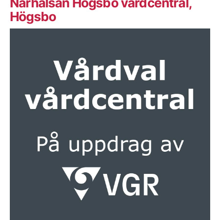
Närhälsan Högsbo vårdcentral,
Högsbo