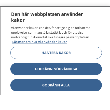
Den här webbplatsen använder
kakor
Vi använder kakor, cookies, för att ge dig en förbättrad
upplevelse, sammanställa statistik och för att viss
nödvändig funktionalitet ska fungera på webbplatsen.
Läs mer om hur vi använder kakor
HANTERA KAKOR
1177
–
tryggt om din hälsa och vård
På 1177.se får du råd om hälsa och information om
GODKÄNN NÖDVÄNDIGA
sjukdomar och vilka mottagningar du kan kontakta.
Logga in för att läsa din journal och göra dina
GODKÄNN ALLA
vårdärenden. Ring telefonnummer 1177 för
sjukvårdsrådgivning dygnet runt.
1177 ger dig råd när du vill må bättre.