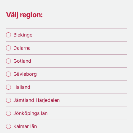
Välj region:
Blekinge
Dalarna
Gotland
Gävleborg
Halland
Jämtland Härjedalen
Jönköpings län
Kalmar län