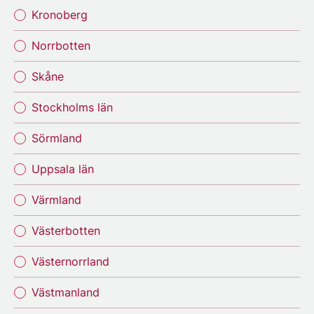
Kronoberg
Norrbotten
Skåne
Stockholms län
Sörmland
Uppsala län
Värmland
Västerbotten
Västernorrland
Västmanland