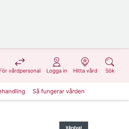
på 1177.se
på 1177.se
på 1177.se
på 1177.se
För vårdpersonal
Logga in
Hitta vård
Sök
ehandling
Så fungerar vården