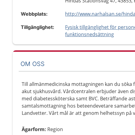
Hindås Stationsväg 47, 43853,
Webbplats:
Fysisk tillgänglighet för perso
Tillgänglighet:
funktionsnedsättning
OM OSS
Till allmänmedicinska mottagningen kan du söka 
akut sjukhusvård. Vårdcentralen erbjuder även di
med diabetessköterska samt BVC. Beträffande as
samtalsmottagning hos beteendevetare samarbet
Landvetter. Vårt mål är att genom helhetssyn på v
Ägarform
:
Region