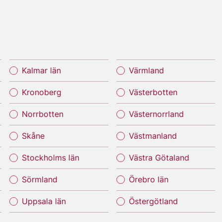
Kalmar län
Värmland
Kronoberg
Västerbotten
Norrbotten
Västernorrland
Skåne
Västmanland
Stockholms län
Västra Götaland
Sörmland
Örebro län
Uppsala län
Östergötland