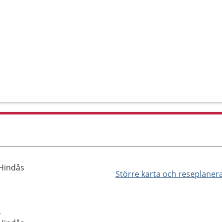
 Hindås
Större karta och reseplaner
,