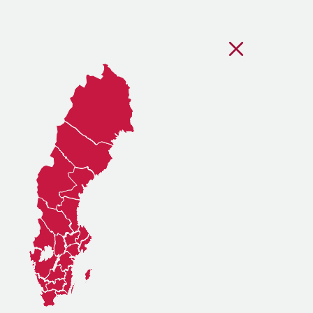
Stäng regionsvälj