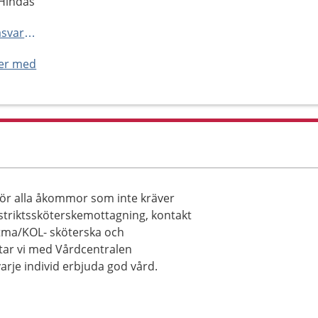
 Hindås
http://www.narhalsan.se/hindasvardcentral
ner med
för alla åkommor som inte kräver
striktssköterskemottagning, kontakt
tma/KOL- sköterska och
ar vi med Vårdcentralen
arje individ erbjuda god vård.