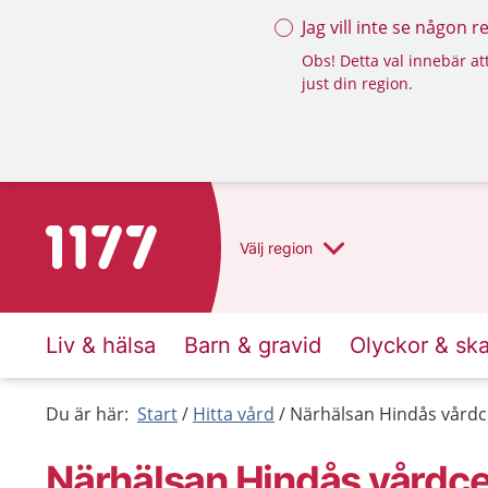
Jag vill inte se någon 
Obs! Detta val innebär att
just din region.
Till startsidan för 1177
Välj
region
Liv & hälsa
Barn & gravid
Olyckor & sk
Du är här:
Start
Hitta vård
Närhälsan Hindås vårdc
Närhälsan Hindås vårdce