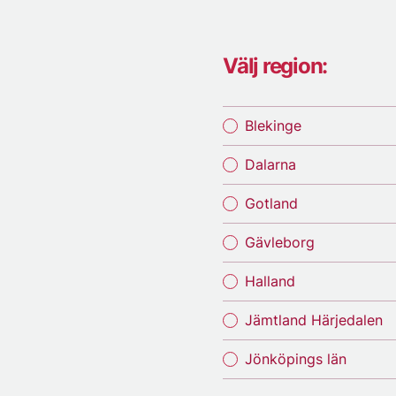
Välj region:
Blekinge
Dalarna
Gotland
Gävleborg
Halland
Jämtland Härjedalen
Jönköpings län