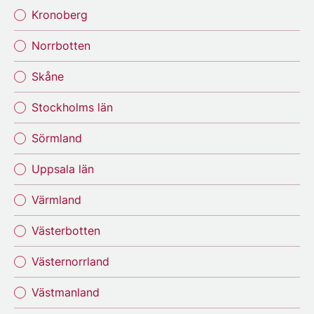
Kronoberg
Norrbotten
Skåne
Stockholms län
Sörmland
Uppsala län
Värmland
Västerbotten
Västernorrland
Västmanland