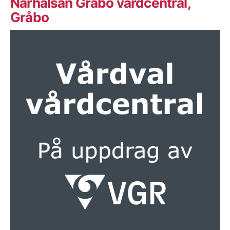
Närhälsan Gråbo vårdcentral,
Gråbo