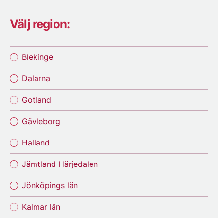
Välj region:
Blekinge
Dalarna
Gotland
Gävleborg
Halland
Jämtland Härjedalen
Jönköpings län
Kalmar län