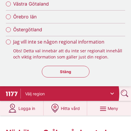
Västra Götaland
Örebro län
Östergötland
Jag vill inte se någon regional information
Obs! Detta val innebär att du inte ser regionalt innehåll
och viktig information som gäller just din region.
Stäng regionsväljaren
Stäng
Välj
region
Till startsidan för 1177
på 1177.se
på 1177.se
Meny
Logga in
Hitta vård