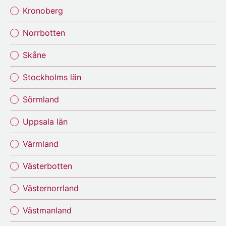
Kronoberg
Norrbotten
Skåne
Stockholms län
Sörmland
Uppsala län
Värmland
Västerbotten
Västernorrland
Västmanland