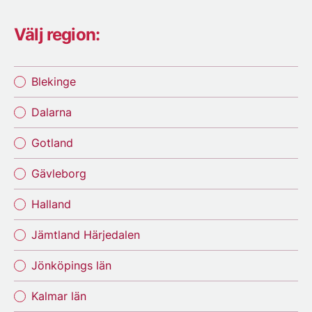
Välj region:
Blekinge
Dalarna
Gotland
Gävleborg
Halland
Jämtland Härjedalen
Jönköpings län
Kalmar län