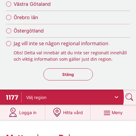
Västra Götaland
Örebro län
Östergötland
Jag vill inte se någon regional information
Obs! Detta val innebär att du inte ser regionalt innehåll
och viktig information som gäller just din region.
Stäng regionsväljaren
Stäng
Välj
region
Till startsidan för 1177
på 1177.se
på 1177.se
Meny
Logga in
Hitta vård