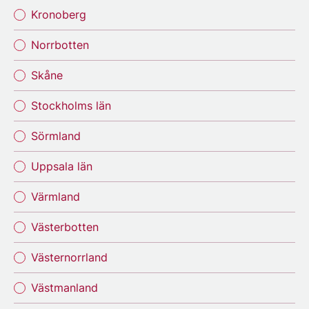
Kronoberg
Norrbotten
Skåne
Stockholms län
Sörmland
Uppsala län
Värmland
Västerbotten
Västernorrland
Västmanland