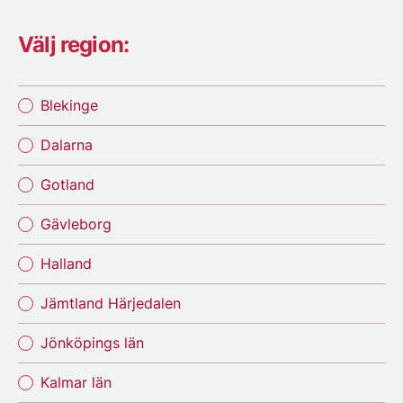
Välj region:
Blekinge
Dalarna
Gotland
Gävleborg
Halland
Jämtland Härjedalen
Jönköpings län
Kalmar län