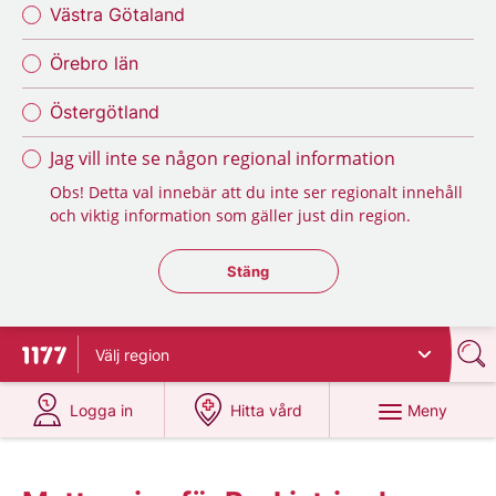
Västra Götaland
Örebro län
Östergötland
Jag vill inte se någon regional information
Obs! Detta val innebär att du inte ser regionalt innehåll
och viktig information som gäller just din region.
Stäng regionsväljaren
Stäng
Välj
region
Till startsidan för 1177
på 1177.se
på 1177.se
Meny
Logga in
Hitta vård