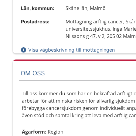
Skåne län, Malmö
Län, kommun:
Mottagning ärftlig cancer, Skå
Postadress:
universitetssjukhus, Inga Mari
Nilssons g 47, v 2, 205 02 Mal
Visa vägbeskrivning till mottagningen
OM OSS
Till oss kommer du som har en bekräftad ärftligt 
arbetar för att minska risken för allvarlig sjukdo
förebygga cancersjukdom genom individuellt anpa
även stöd och samtal kring att leva med ärftlig ca
Ägarform
:
Region