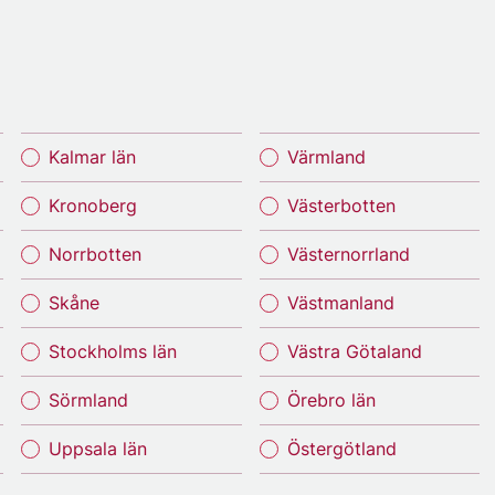
Kalmar län
Värmland
Kronoberg
Västerbotten
Norrbotten
Västernorrland
Skåne
Västmanland
Stockholms län
Västra Götaland
Sörmland
Örebro län
Uppsala län
Östergötland