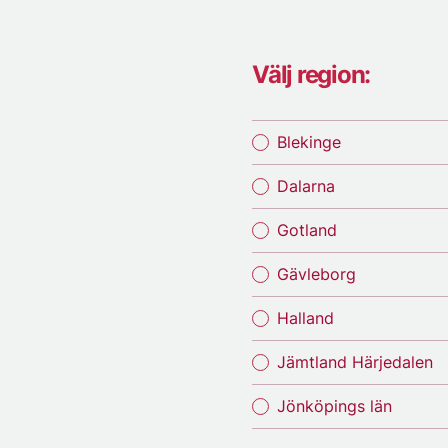
Välj region:
Blekinge
Dalarna
Gotland
Gävleborg
Halland
Jämtland Härjedalen
Jönköpings län