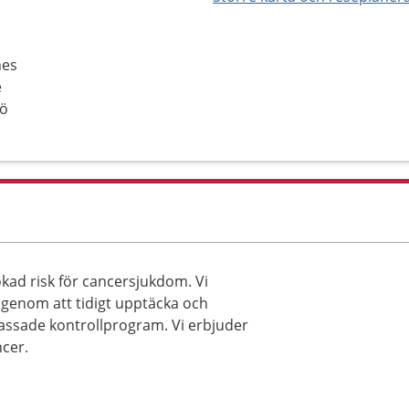
nes
e
mö
ökad risk för cancersjukdom. Vi
m genom att tidigt upptäcka och
ssade kontrollprogram. Vi erbjuder
ncer.