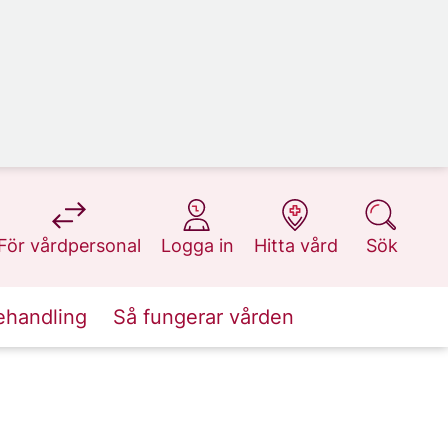
på 1177.se
på 1177.se
på 1177.se
på 1177.se
För vårdpersonal
Logga in
Hitta vård
Sök
ehandling
Så fungerar vården