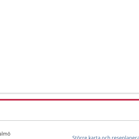
Malmö
Större karta och reseplaner