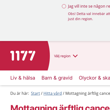
Jag vill inte se någon 
Obs! Detta val innebär att
just din region.
Till startsidan för 1177
Välj
region
Liv & hälsa
Barn & gravid
Olyckor & sk
Du är här:
Start
Hitta vård
Mottagning ärftlig can
Mottagning ärftlig canc