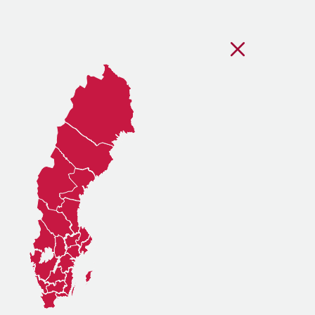
Stäng regionsvälj