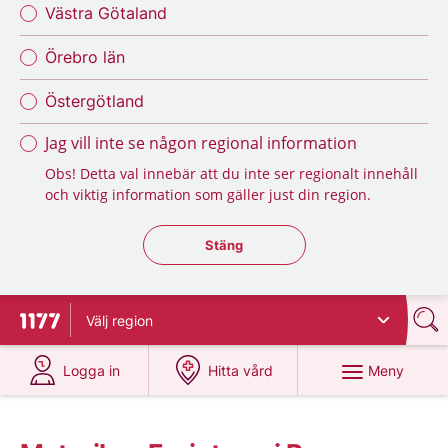
Västra Götaland
Örebro län
Östergötland
Jag vill inte se någon regional information
Obs! Detta val innebär att du inte ser regionalt innehåll
och viktig information som gäller just din region.
Stäng regionsväljaren
Stäng
Välj
region
Till startsidan för 1177
på 1177.se
på 1177.se
Meny
Logga in
Hitta vård