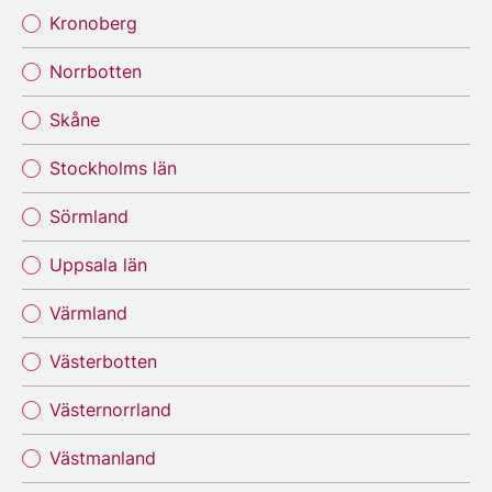
Kronoberg
Norrbotten
Skåne
Stockholms län
Sörmland
Uppsala län
Värmland
Västerbotten
Västernorrland
Västmanland