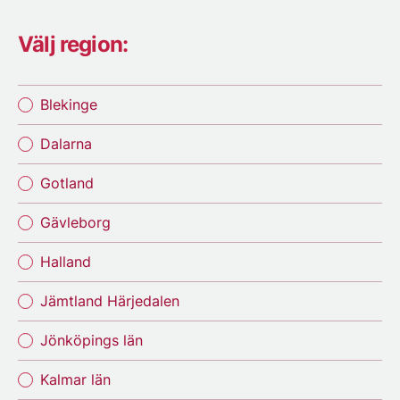
Välj region:
Blekinge
Dalarna
Gotland
Gävleborg
Halland
Jämtland Härjedalen
Jönköpings län
Kalmar län