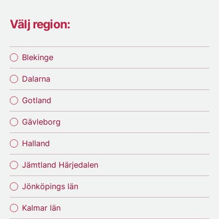
Välj region:
Blekinge
Dalarna
Gotland
Gävleborg
Halland
Jämtland Härjedalen
Jönköpings län
Kalmar län