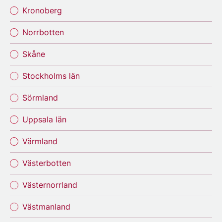
Kronoberg
Norrbotten
Skåne
Stockholms län
Sörmland
Uppsala län
Värmland
Västerbotten
Västernorrland
Västmanland