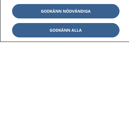
GODKÄNN NÖDVÄNDIGA
GODKÄNN ALLA
1177
–
tryggt om din hälsa och vård
På 1177.se får du råd om hälsa och information om
sjukdomar och vilka mottagningar du kan kontakta.
Logga in för att läsa din journal och göra dina
vårdärenden. Ring telefonnummer 1177 för
sjukvårdsrådgivning dygnet runt.
1177 ger dig råd när du vill må bättre.