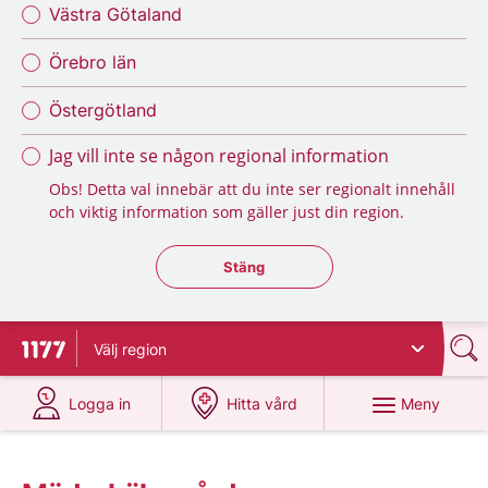
Västra Götaland
Örebro län
Östergötland
Jag vill inte se någon regional information
Obs! Detta val innebär att du inte ser regionalt innehåll
och viktig information som gäller just din region.
Stäng regionsväljaren
Stäng
Välj
region
Till startsidan för 1177
på 1177.se
på 1177.se
Meny
Logga in
Hitta vård