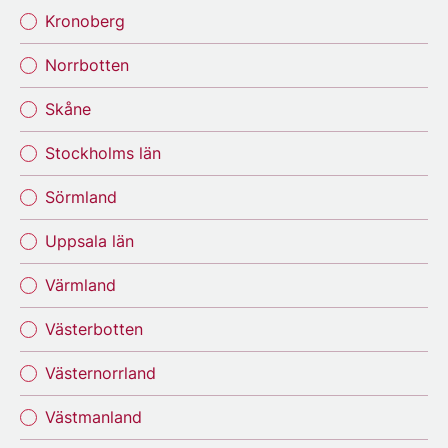
Kronoberg
Norrbotten
Skåne
Stockholms län
Sörmland
Uppsala län
Värmland
Västerbotten
Västernorrland
Västmanland