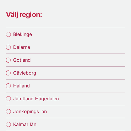
Välj region:
Blekinge
Dalarna
Gotland
Gävleborg
Halland
Jämtland Härjedalen
Jönköpings län
Kalmar län