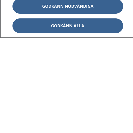
GODKÄNN NÖDVÄNDIGA
GODKÄNN ALLA
1177
–
tryggt om din hälsa och vård
På 1177.se får du råd om hälsa och information om
sjukdomar och vilka mottagningar du kan kontakta.
Logga in för att läsa din journal och göra dina
vårdärenden. Ring telefonnummer 1177 för
sjukvårdsrådgivning dygnet runt.