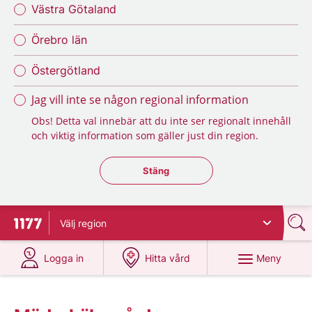
Västra Götaland
Örebro län
Östergötland
Jag vill inte se någon regional information
Obs! Detta val innebär att du inte ser regionalt innehåll
och viktig information som gäller just din region.
Stäng regionsväljaren
Stäng
Välj
region
Till startsidan för 1177
på 1177.se
på 1177.se
Meny
Logga in
Hitta vård