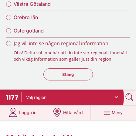
Västra Götaland
Örebro län
Östergötland
Jag vill inte se någon regional information
Obs! Detta val innebär att du inte ser regionalt innehåll
och viktig information som gäller just din region.
Stäng regionsväljaren
Stäng
Välj
region
Till startsidan för 1177
på 1177.se
på 1177.se
Meny
Logga in
Hitta vård