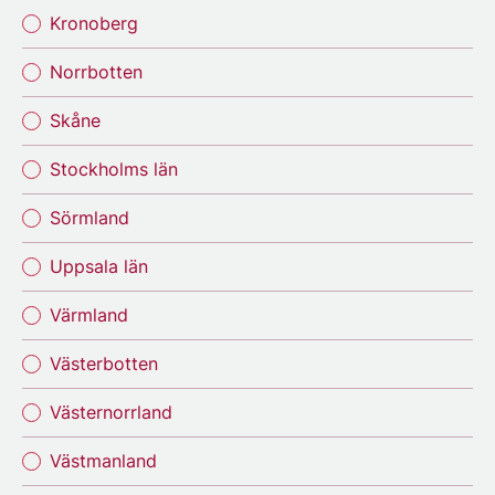
Kronoberg
Norrbotten
Skåne
Stockholms län
Sörmland
Uppsala län
Värmland
Västerbotten
Västernorrland
Västmanland