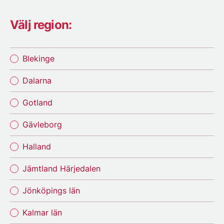
Välj region:
Blekinge
Dalarna
Gotland
Gävleborg
Halland
Jämtland Härjedalen
Jönköpings län
Kalmar län