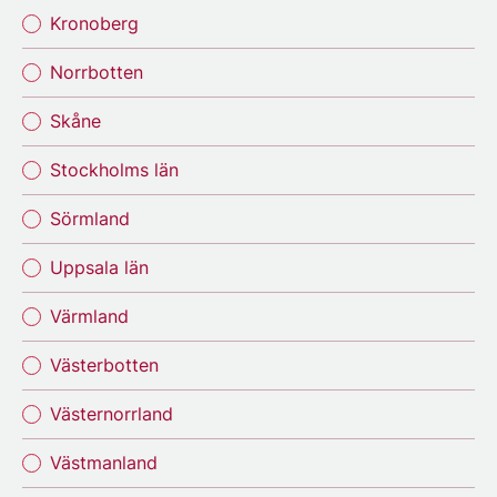
Kronoberg
Norrbotten
Skåne
Stockholms län
Sörmland
Uppsala län
Värmland
Västerbotten
Västernorrland
Västmanland