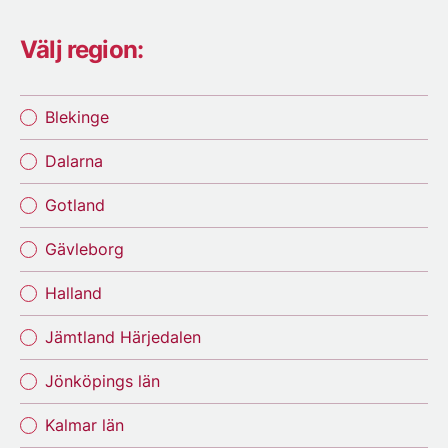
Välj region:
Blekinge
Dalarna
Gotland
Gävleborg
Halland
Jämtland Härjedalen
Jönköpings län
Kalmar län