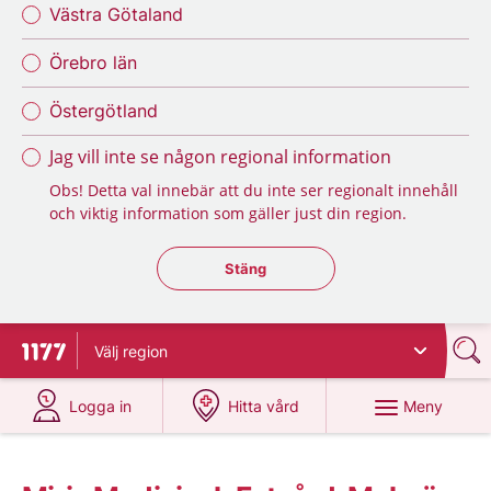
Västra Götaland
Örebro län
Östergötland
Jag vill inte se någon regional information
Obs! Detta val innebär att du inte ser regionalt innehåll
och viktig information som gäller just din region.
Stäng regionsväljaren
Stäng
Välj
region
Till startsidan för 1177
på 1177.se
på 1177.se
Meny
Logga in
Hitta vård