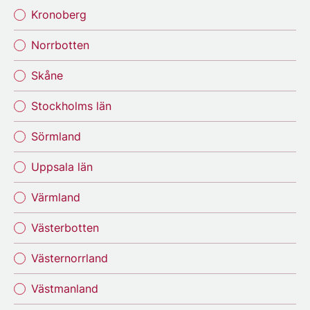
Kronoberg
Norrbotten
Skåne
Stockholms län
Sörmland
Uppsala län
Värmland
Västerbotten
Västernorrland
Västmanland