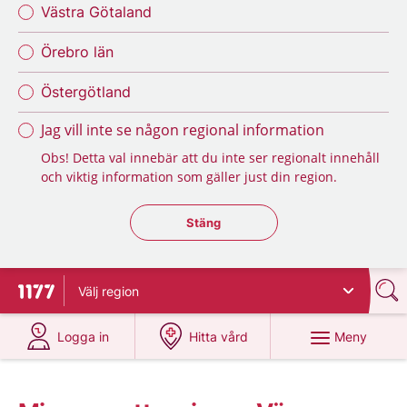
Västra Götaland
Örebro län
Östergötland
Jag vill inte se någon regional information
Obs! Detta val innebär att du inte ser regionalt innehåll
och viktig information som gäller just din region.
Stäng regionsväljaren
Stäng
Välj
region
Till startsidan för 1177
på 1177.se
på 1177.se
Meny
Logga in
Hitta vård