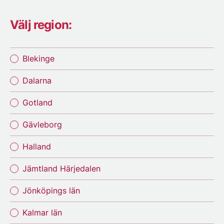
Välj region:
Blekinge
Dalarna
Gotland
Gävleborg
Halland
Jämtland Härjedalen
Jönköpings län
Kalmar län