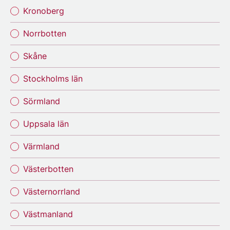
Kronoberg
Norrbotten
Skåne
Stockholms län
Sörmland
Uppsala län
Värmland
Västerbotten
Västernorrland
Västmanland