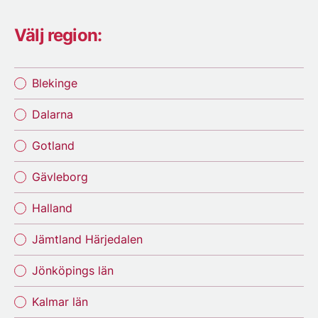
Välj region:
Blekinge
Dalarna
Gotland
Gävleborg
Halland
Jämtland Härjedalen
Jönköpings län
Kalmar län