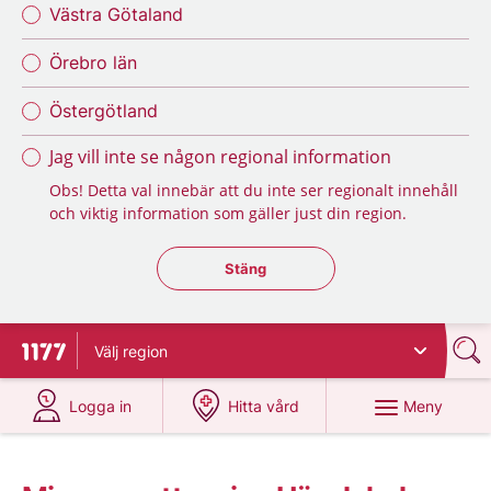
Västra Götaland
Örebro län
Östergötland
Jag vill inte se någon regional information
Obs! Detta val innebär att du inte ser regionalt innehåll
och viktig information som gäller just din region.
Stäng regionsväljaren
Stäng
Välj
region
Till startsidan för 1177
på 1177.se
på 1177.se
Meny
Logga in
Hitta vård