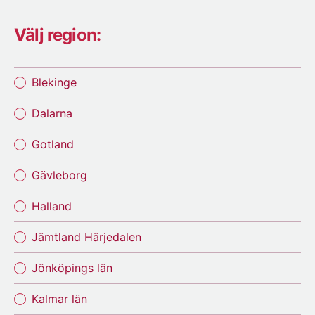
Välj region:
Blekinge
Dalarna
Gotland
Gävleborg
Halland
Jämtland Härjedalen
Jönköpings län
Kalmar län