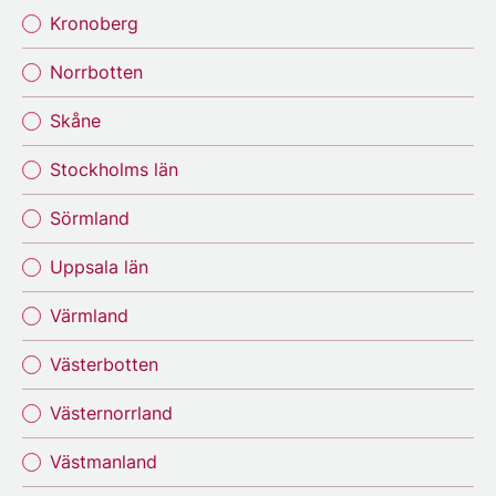
Kronoberg
Norrbotten
Skåne
Stockholms län
Sörmland
Uppsala län
Värmland
Västerbotten
Västernorrland
Västmanland