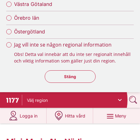
Västra Götaland
Örebro län
Östergötland
Jag vill inte se någon regional information
Obs! Detta val innebär att du inte ser regionalt innehåll
och viktig information som gäller just din region.
Stäng regionsväljaren
Stäng
Välj
region
Till startsidan för 1177
på 1177.se
på 1177.se
Meny
Logga in
Hitta vård