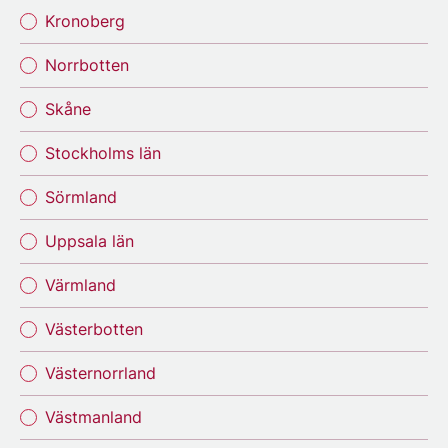
Kronoberg
Norrbotten
Skåne
Stockholms län
Sörmland
Uppsala län
Värmland
Västerbotten
Västernorrland
Västmanland