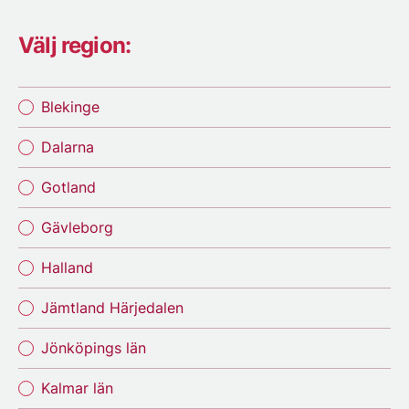
Välj region:
Blekinge
Dalarna
Gotland
Gävleborg
Halland
Jämtland Härjedalen
Jönköpings län
Kalmar län