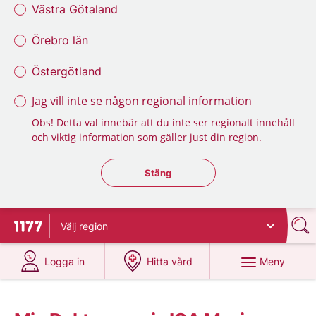
Västra Götaland
Örebro län
Östergötland
Jag vill inte se någon regional information
Obs! Detta val innebär att du inte ser regionalt innehåll
och viktig information som gäller just din region.
Stäng regionsväljaren
Stäng
Välj
region
Till startsidan för 1177
på 1177.se
på 1177.se
Meny
Logga in
Hitta vård