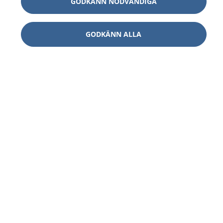
GODKÄNN NÖDVÄNDIGA
GODKÄNN ALLA