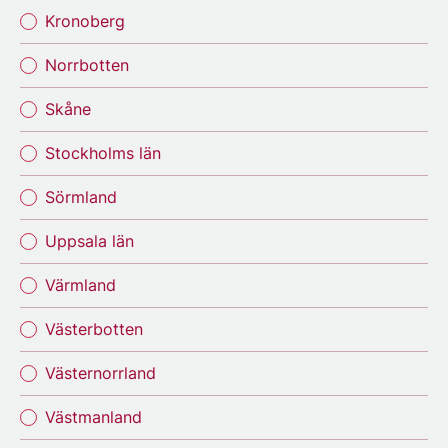
Kronoberg
Norrbotten
Skåne
Stockholms län
Sörmland
Uppsala län
Värmland
Västerbotten
Västernorrland
Västmanland