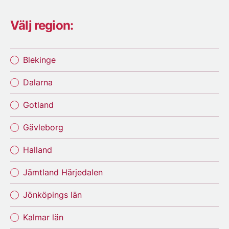
Välj region:
Blekinge
Dalarna
Gotland
Gävleborg
Halland
Jämtland Härjedalen
Jönköpings län
Kalmar län