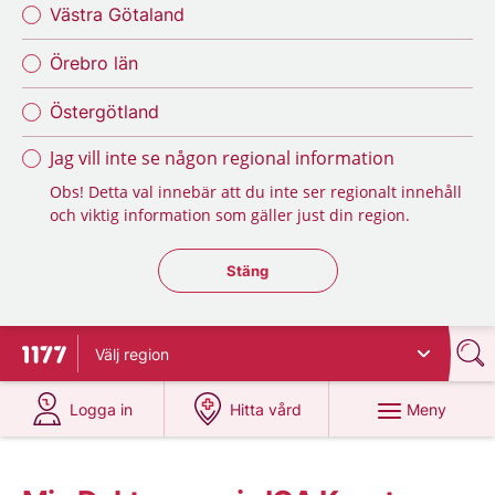
Västra Götaland
Örebro län
Östergötland
Jag vill inte se någon regional information
Obs! Detta val innebär att du inte ser regionalt innehåll
och viktig information som gäller just din region.
Stäng regionsväljaren
Stäng
Välj
region
Till startsidan för 1177
på 1177.se
på 1177.se
Meny
Logga in
Hitta vård