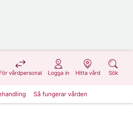
på 1177.se
på 1177.se
på 1177.se
på 1177.se
För vårdpersonal
Logga in
Hitta vård
Sök
ehandling
Så fungerar vården