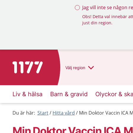
Jag vill inte se någon 
Obs! Detta val innebär att
just din region.
Till startsidan för 1177
Välj
region
Liv & hälsa
Barn & gravid
Olyckor & sk
Du är här:
Start
Hitta vård
Min Doktor Vaccin ICA 
Min Doktor Vaccin ICA 