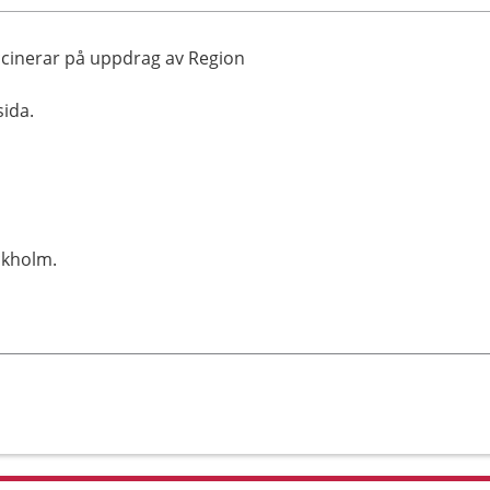
accinerar på uppdrag av Region
sida.
ckholm.