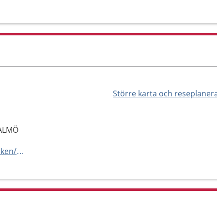
Större karta och reseplaner
MALMÖ
https://www.mindoktor.se/kliniken/ica-maxi-varmdo/