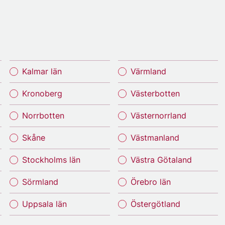
Kalmar län
Värmland
Kronoberg
Västerbotten
Norrbotten
Västernorrland
Skåne
Västmanland
Stockholms län
Västra Götaland
Sörmland
Örebro län
Uppsala län
Östergötland