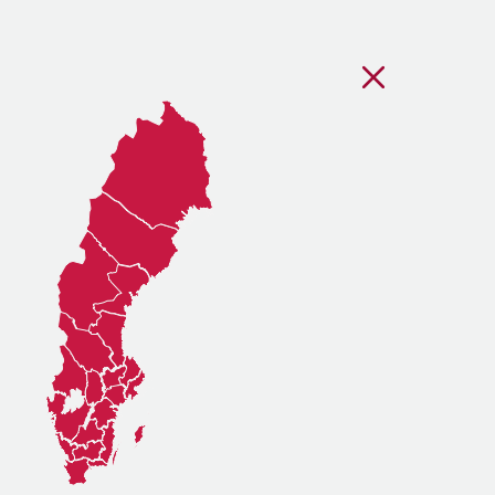
Stäng regionsvälj