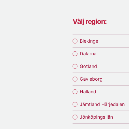
Välj region:
Blekinge
Dalarna
Gotland
Gävleborg
Halland
Jämtland Härjedalen
Jönköpings län