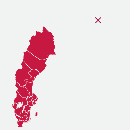
Stäng regionsvälj