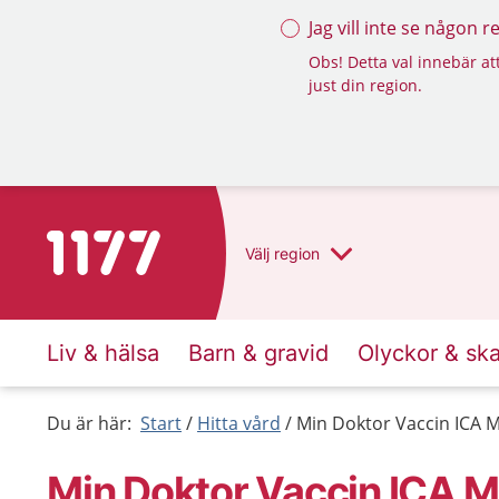
Jag vill inte se någon 
Obs! Detta val innebär att
just din region.
Till startsidan för 1177
Välj
region
Liv & hälsa
Barn & gravid
Olyckor & sk
Du är här:
Start
Hitta vård
Min Doktor Vaccin ICA M
Min Doktor Vaccin ICA M