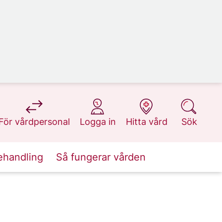
på 1177.se
på 1177.se
på 1177.se
på 1177.se
För vårdpersonal
Logga in
Hitta vård
Sök
ehandling
Så fungerar vården