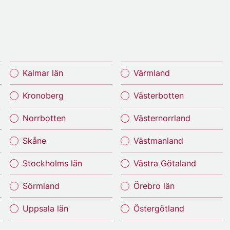
Kalmar län
Värmland
Kronoberg
Västerbotten
Norrbotten
Västernorrland
Skåne
Västmanland
Stockholms län
Västra Götaland
Sörmland
Örebro län
Uppsala län
Östergötland