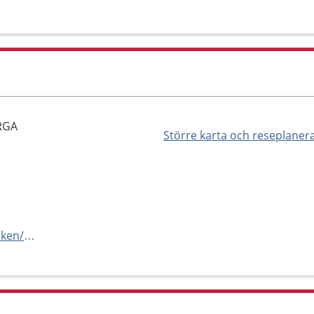
RGA
Större karta och reseplaner
https://www.mindoktor.se/kliniken/osteraker/