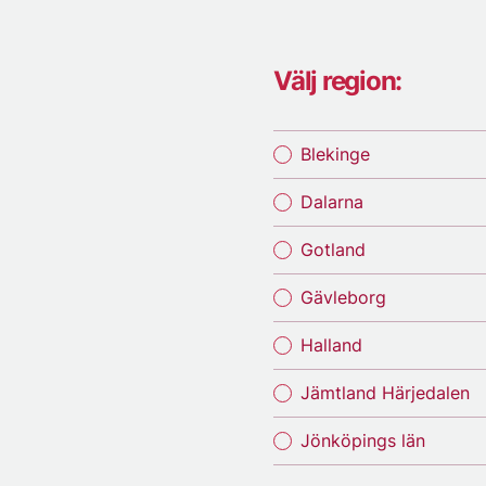
Välj region:
Blekinge
Dalarna
Gotland
Gävleborg
Halland
Jämtland Härjedalen
Jönköpings län