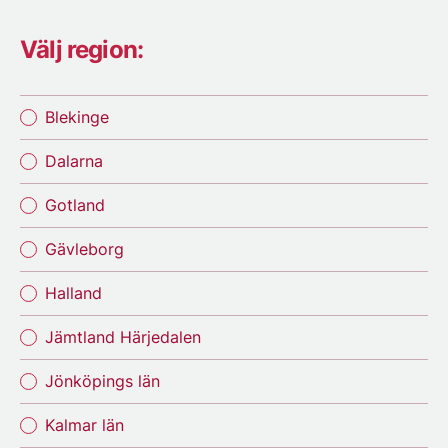
Välj region:
Blekinge
Dalarna
Gotland
Gävleborg
Halland
Jämtland Härjedalen
Jönköpings län
Kalmar län