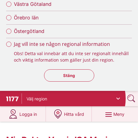
Västra Götaland
Örebro län
Östergötland
Jag vill inte se någon regional information
Obs! Detta val innebär att du inte ser regionalt innehåll
och viktig information som gäller just din region.
Stäng regionsväljaren
Stäng
Välj
region
Till startsidan för 1177
på 1177.se
på 1177.se
Meny
Logga in
Hitta vård