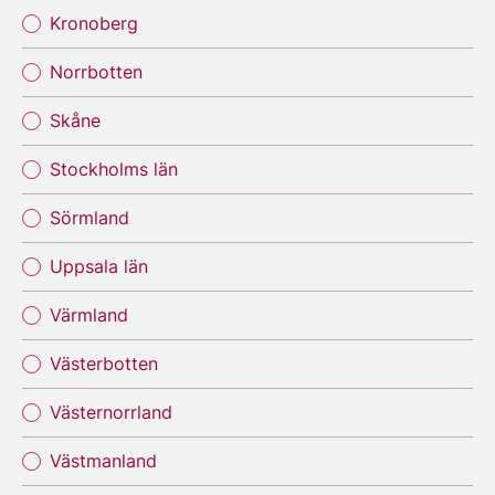
Kronoberg
Norrbotten
Skåne
Stockholms län
Sörmland
Uppsala län
Värmland
Västerbotten
Västernorrland
Västmanland