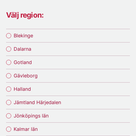
Välj region:
Blekinge
Dalarna
Gotland
Gävleborg
Halland
Jämtland Härjedalen
Jönköpings län
Kalmar län