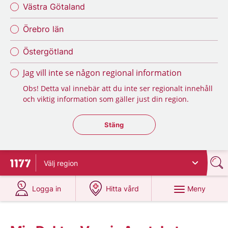
Västra Götaland
Örebro län
Östergötland
Jag vill inte se någon regional information
Obs! Detta val innebär att du inte ser regionalt innehåll
och viktig information som gäller just din region.
Stäng regionsväljaren
Stäng
Välj
region
Till startsidan för 1177
på 1177.se
på 1177.se
Meny
Logga in
Hitta vård