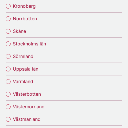
Kronoberg
Norrbotten
Skåne
Stockholms län
Sörmland
Uppsala län
Värmland
Västerbotten
Västernorrland
Västmanland