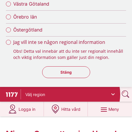
Västra Götaland
Örebro län
Östergötland
Jag vill inte se någon regional information
Obs! Detta val innebär att du inte ser regionalt innehåll
och viktig information som gäller just din region.
Stäng regionsväljaren
Stäng
Välj
region
Till startsidan för 1177
på 1177.se
på 1177.se
Meny
Logga in
Hitta vård