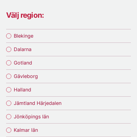
Välj region:
Blekinge
Dalarna
Gotland
Gävleborg
Halland
Jämtland Härjedalen
Jönköpings län
Kalmar län