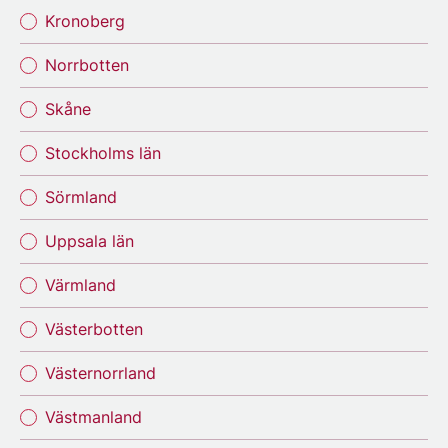
Kronoberg
Norrbotten
Skåne
Stockholms län
Sörmland
Uppsala län
Värmland
Västerbotten
Västernorrland
Västmanland