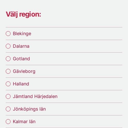
Välj region:
Blekinge
Dalarna
Gotland
Gävleborg
Halland
Jämtland Härjedalen
Jönköpings län
Kalmar län