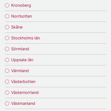
Kronoberg
Norrbotten
Skåne
Stockholms län
Sörmland
Uppsala län
Värmland
Västerbotten
Västernorrland
Västmanland