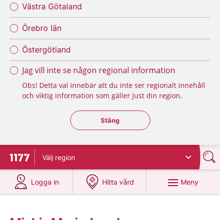
Västra Götaland
Örebro län
Östergötland
Jag vill inte se någon regional information
Obs! Detta val innebär att du inte ser regionalt innehåll
och viktig information som gäller just din region.
Stäng regionsväljaren
Stäng
Välj
region
Till startsidan för 1177
på 1177.se
på 1177.se
Meny
Logga in
Hitta vård